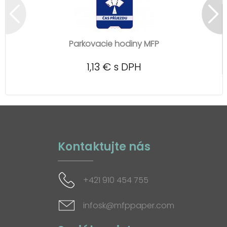
Parkovacie hodiny MFP
1,13 € s DPH
Kontaktujte nás
+421 910 454 755
infosk@mfppaper.com