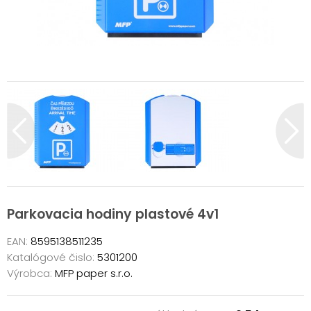
Parkovacia hodiny plastové 4v1
EAN:
8595138511235
Katalógové čislo:
5301200
Výrobca:
MFP paper s.r.o.