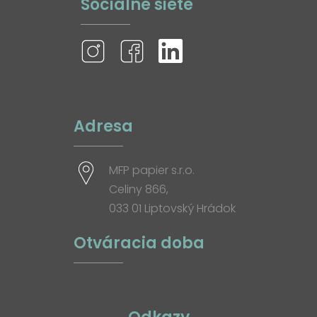
Sociálne siete
Adresa
MFP papier s.r.o.
Celiny 866,
033 01 Liptovský Hrádok
Otváracia doba