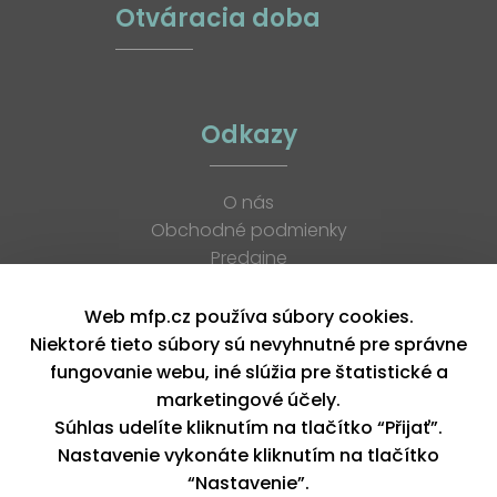
Otváracia doba
Odkazy
O nás
Obchodné podmienky
Predajne
Katalógy
K stiahnutiu
Web mfp.cz používa súbory cookies.
Blog
Niektoré tieto súbory sú nevyhnutné pre správne
Kontakt
fungovanie webu, iné slúžia pre štatistické a
Kariéra
marketingové účely.
XML feed
Súhlas udelíte kliknutím na tlačítko “Přijať”.
Nastavenie vykonáte kliknutím na tlačítko
“Nastavenie”.
Copyright © 2026, MFP paper s. r. o. | Všetky práva vyhradené