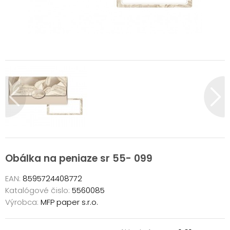
Obálka na peniaze sr 55- 099
EAN:
8595724408772
Katalógové čislo:
5560085
Výrobca:
MFP paper s.r.o.