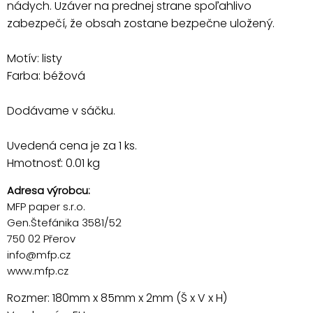
nádych. Uzáver na prednej strane spoľahlivo
zabezpečí, že obsah zostane bezpečne uložený.
Motív: listy
Farba: béžová
Dodávame v sáčku.
Uvedená cena je za 1 ks.
Hmotnosť: 0.01 kg
Adresa výrobcu:
MFP paper s.r.o.
Gen.Štefánika 3581/52
750 02 Přerov
info@mfp.cz
www.mfp.cz
Rozmer: 180mm x 85mm x 2mm (Š x V x H)