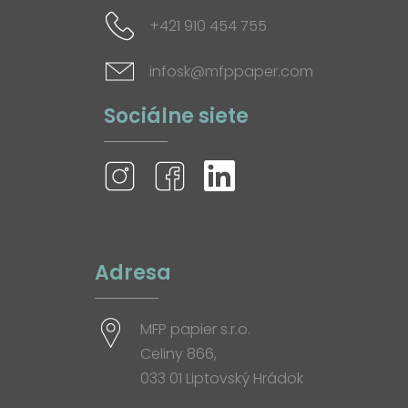
+421 910 454 755
infosk@mfppaper.com
Sociálne siete
Adresa
MFP papier s.r.o.
Celiny 866,
033 01 Liptovský Hrádok