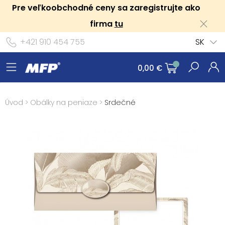
Pre veľkoobchodné ceny sa zaregistrujte ako
firma
tu
+421 910 454 755
SK
0,00 €
Úvod
>
Obálky na peniaze
>
Srdečné