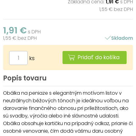
Základná cena:
1,91 €
s DPH
1,55 € bez DPH
1,91 €
s DPH
1,55 € bez DPH
Skladom
Pridať do košíka
ks
Popis tovaru
Obálka na peniaze s elegantným motívom listov v
neutrálnych béžových tónoch je ideálnou voľbou na
darovanie finančného obnosu pri príležitostiach, ako
sú svadby, výročia alebo iné slávnostné udalosti.
Obálka obsahuje kartičku na prípadný odkaz, prianie či
osobné venovanie, čím dodá vášmu daru osobný