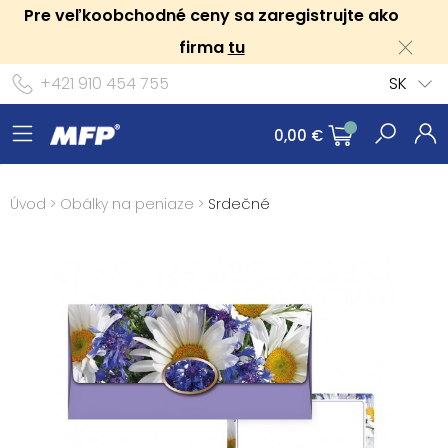
Pre veľkoobchodné ceny sa zaregistrujte ako
firma
tu
+421 910 454 755
SK
0,00 €
Úvod
>
Obálky na peniaze
>
Srdečné