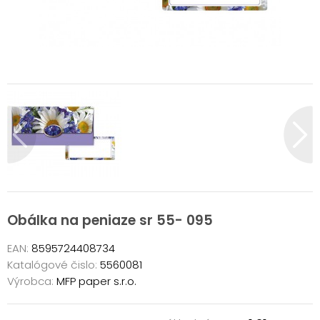
Obálka na peniaze sr 55- 095
EAN:
8595724408734
Katalógové čislo:
5560081
Výrobca:
MFP paper s.r.o.