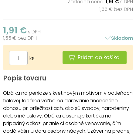
Základná cena:
1,91 €
s DPH
1,55 € bez DPH
1,91 €
s DPH
1,55 € bez DPH
Skladom
Pridať do košíka
ks
Popis tovaru
Obálka na peniaze s kvetinovým motívom v odtieňoch
fialovej. Ideálna voľba na darovanie finančného
obnosu pri príležitostiach, ako sú svadby, narodeniny
alebo iné oslavy. Obálka obsahuje kartičku na
prípadný odkaz, prianie či osobné venovanie, čím
dodá vášmu daru osobný nádych. Uzáver na prednej