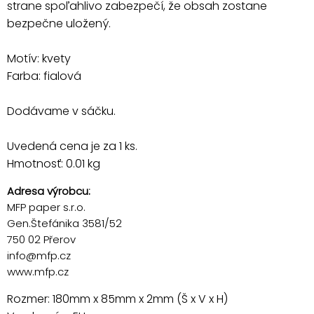
strane spoľahlivo zabezpečí, že obsah zostane
bezpečne uložený.
Motív: kvety
Farba: fialová
Dodávame v sáčku.
Uvedená cena je za 1 ks.
Hmotnosť: 0.01 kg
Adresa výrobcu:
MFP paper s.r.o.
Gen.Štefánika 3581/52
750 02 Přerov
info@mfp.cz
www.mfp.cz
Rozmer: 180mm x 85mm x 2mm (Š x V x H)