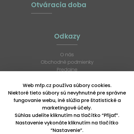
Otváracia doba
Odkazy
O nás
Obchodné podmienky
Predajne
Katalógy
K stiahnutiu
Web mfp.cz používa súbory cookies.
Blog
Niektoré tieto súbory sú nevyhnutné pre správne
Kontakt
fungovanie webu, iné slúžia pre štatistické a
Kariéra
marketingové účely.
XML feed
Súhlas udelíte kliknutím na tlačítko “Přijať”.
Nastavenie vykonáte kliknutím na tlačítko
“Nastavenie”.
Copyright © 2026, MFP paper s. r. o. | Všetky práva vyhradené