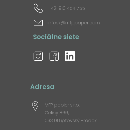
+421 910 454 755
infosk@mfppaper.com
Sociálne siete
Adresa
MFP papier s.r.o.
Celiny 866,
033 01 Liptovský Hrádok