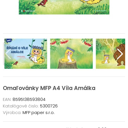
Omaľovánky MFP A4 Víla Amálka
EAN:
8595138593804
Katalógové čislo:
5300726
Výrobca:
MFP paper s.r.o.