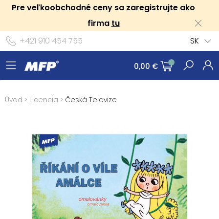
Pre veľkoobchodné ceny sa zaregistrujte ako
firma
tu
+421 910 454 755
SK
0,00 €
Úvod
>
Licencia
>
Česká Televize