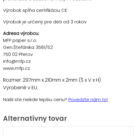
Výrobok spĺňa certifikáciu CE
Výrobok je určený pre deti od 3 rokov
Adresa výrobcu:
MFP paper s.r.o.
Gen.Štefánika 3581/52
750 02 Přerov
info@mfp.cz
www.mfp.cz
Rozmer: 297mm x 210mm x 2mm (Š x V x H)
Vyrobené v EU.
Našli ste niekde lepšiu cenu?
Povedzte nám to!
Alternatívny tovar