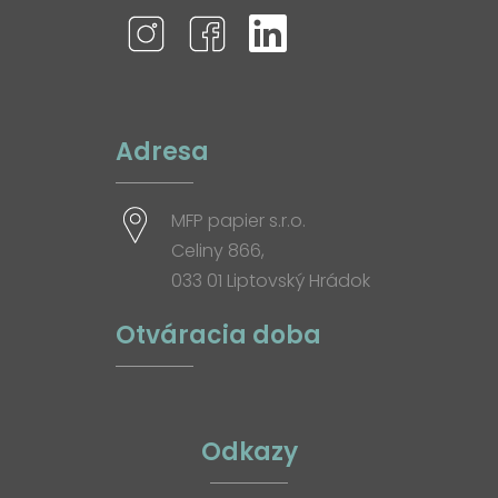
Adresa
MFP papier s.r.o.
Celiny 866,
033 01 Liptovský Hrádok
Otváracia doba
Odkazy