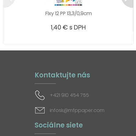
Fixy 12 PP 13,3/0,9cm
1,40 € s DPH
Kontaktujte nás
+421 910 454 755
infosk@mfppaper.com
Sociálne siete