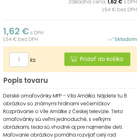
Základná cena:
1,62 €
s DPH
1,54 € bez DPH
1,62 €
s DPH
1,54 € bez DPH
Skladom
Pridať do košíka
ks
Popis tovaru
Detské omaľovánky MFP - Víla Amálka. Nájdete tu 8
obrázkov so známymi hrdinami večerníčkov
Rozprávanie o Víle Amálke z Českej televízie. Tieto
omaľovánky sú veľmi jednoduché, s veľkými
obrázkami, teda sú vhodné aj pre najmenšie deti.
Maľovanie obrázkov pomáha rozvíjať celý rad