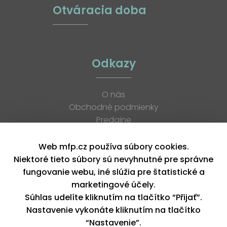
Otváracia doba
Odkazy
O nás
Obchodné podmienky
Predajne
Katalógy
K stiahnutiu
Web mfp.cz používa súbory cookies.
Blog
Niektoré tieto súbory sú nevyhnutné pre správne
Kontakt
fungovanie webu, iné slúžia pre štatistické a
Kariéra
marketingové účely.
XML feed
Súhlas udelíte kliknutím na tlačítko “Přijať”.
Nastavenie vykonáte kliknutím na tlačítko
“Nastavenie”.
Copyright © 2026, MFP paper s. r. o. | Všetky práva vyhradené