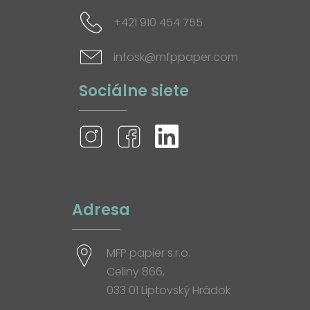
+421 910 454 755
infosk@mfppaper.com
Sociálne siete
Adresa
MFP papier s.r.o.
Celiny 866,
033 01 Liptovský Hrádok