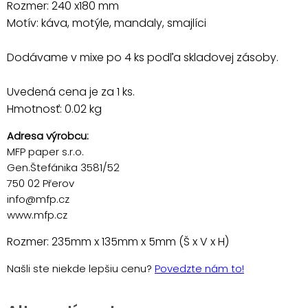
Rozmer: 240 x180 mm
Motív: káva, motýle, mandaly, smajlíci
Dodávame v mixe po 4 ks podľa skladovej zásoby.
Uvedená cena je za 1 ks.
Hmotnosť: 0.02 kg
Adresa výrobcu:
MFP paper s.r.o.
Gen.Štefánika 3581/52
750 02 Přerov
info@mfp.cz
www.mfp.cz
Rozmer: 235mm x 135mm x 5mm (Š x V x H)
Našli ste niekde lepšiu cenu?
Povedzte nám to!