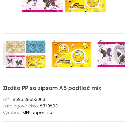
Zložka PP so zipsom A5 podtlač mix
EAN:
8595138553006
Katalógové čislo:
5370503
Výrobca:
MFP paper s.r.o.