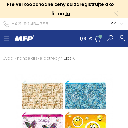
Pre veľkoobchodné ceny sa zaregistrujte ako
firma
tu
+421 910 454 755
SK
0,00 €
Úvod
>
Kancelárske potreby
>
Zložky