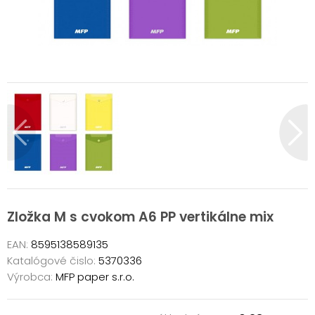
Zložka M s cvokom A6 PP vertikálne mix
EAN:
8595138589135
Katalógové čislo:
5370336
Výrobca:
MFP paper s.r.o.