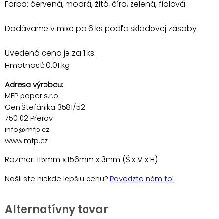
Farba: červená, modrá, žltá, číra, zelená, fialová
Dodávame v mixe po 6 ks podľa skladovej zásoby.
Uvedená cena je za 1 ks.
Hmotnosť: 0.01 kg
Adresa výrobcu:
MFP paper s.r.o.
Gen.Štefánika 3581/52
750 02 Přerov
info@mfp.cz
www.mfp.cz
Rozmer: 115mm x 156mm x 3mm (Š x V x H)
Našli ste niekde lepšiu cenu?
Povedzte nám to!
Alternatívny tovar