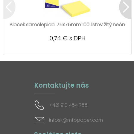
Bloček samolepiaci 75x75mm 100 listov žltý neón
0,74 € s DPH
Kontaktujte nás
+421 910 454 755
infosk@mfppaper.com