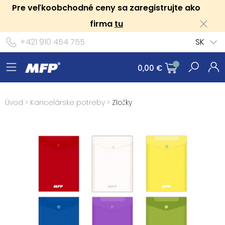
Pre veľkoobchodné ceny sa zaregistrujte ako
firma
tu
+421 910 454 755
SK
0,00 €
Úvod
>
Kancelárske potreby
>
Zložky