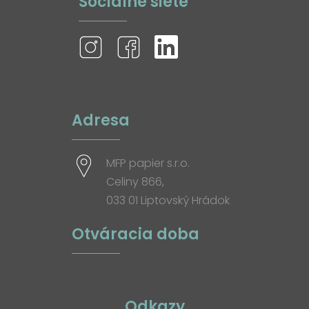
Sociálne siete
Adresa
MFP papier s.r.o.
Celiny 866,
033 01 Liptovský Hrádok
Otváracia doba
Odkazy