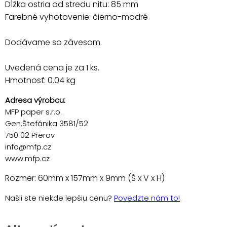
Dĺžka ostria od stredu nitu: 85 mm
Farebné vyhotovenie: čierno-modré
Dodávame so závesom.
Uvedená cena je za 1 ks.
Hmotnosť: 0.04 kg
Adresa výrobcu:
MFP paper s.r.o.
Gen.Štefánika 3581/52
750 02 Přerov
info@mfp.cz
www.mfp.cz
Rozmer: 60mm x 157mm x 9mm (Š x V x H)
Našli ste niekde lepšiu cenu?
Povedzte nám to!