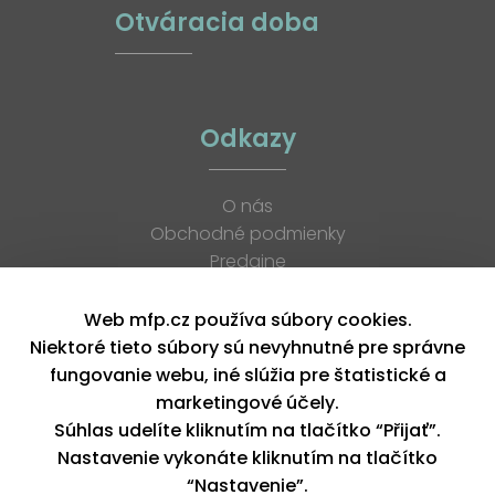
Otváracia doba
Odkazy
O nás
Obchodné podmienky
Predajne
Katalógy
K stiahnutiu
Web mfp.cz používa súbory cookies.
Blog
Niektoré tieto súbory sú nevyhnutné pre správne
Kontakt
fungovanie webu, iné slúžia pre štatistické a
Kariéra
marketingové účely.
XML feed
Súhlas udelíte kliknutím na tlačítko “Přijať”.
Nastavenie vykonáte kliknutím na tlačítko
“Nastavenie”.
Copyright © 2026, MFP paper s. r. o. | Všetky práva vyhradené