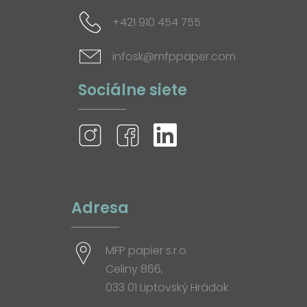
+421 910 454 755
infosk@mfppaper.com
Sociálne siete
Adresa
MFP papier s.r.o.
Celiny 866,
033 01 Liptovský Hrádok