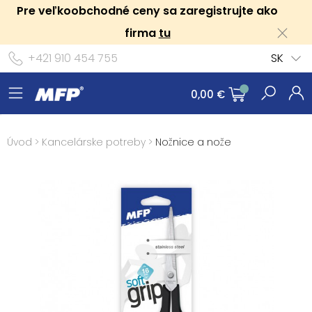
Pre veľkoobchodné ceny sa zaregistrujte ako
firma
tu
+421 910 454 755
SK
0,00 €
Úvod
>
Kancelárske potreby
>
Nožnice a nože