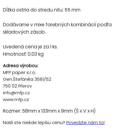
Dĺžka ostria do stredu nitu: 55 mm
Dodávame v mixe farebných kombinácií podľa
skladových zásob.
Uvedená cena je za 1 ks.
Hmotnosť: 0.03 kg
Adresa výrobcu:
MFP paper s.r.o.
Gen.Štefánika 3581/52
750 02 Přerov
info@mfp.cz
www.mfp.cz
Rozmer: 58mm x 133mm x 9mm (Š x V x H)
Našli ste niekde lepšiu cenu?
Povedzte nám to!