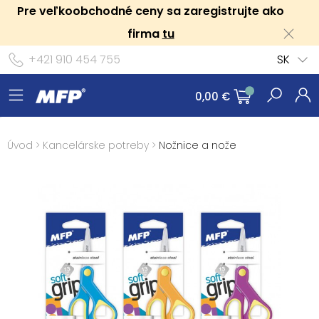
Pre veľkoobchodné ceny sa zaregistrujte ako
firma
tu
+421 910 454 755
SK
0,00 €
Úvod
>
Kancelárske potreby
>
Nožnice a nože