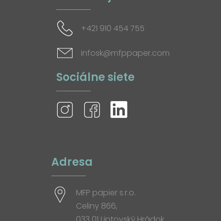
+421 910 454 755
infosk@mfppaper.com
Sociálne siete
Adresa
MFP papier s.r.o.
Celiny 866,
033 01 Liptovský Hrádok