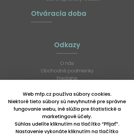
Otváracia doba
Odkazy
O nás
Obchodné podmienky
Predajne
Katalógy
K stiahnutiu
Web mfp.cz používa súbory cookies.
Blog
Niektoré tieto súbory sú nevyhnutné pre správne
Kontakt
fungovanie webu, iné slúžia pre štatistické a
Kariéra
marketingové účely.
XML feed
Súhlas udelíte kliknutím na tlačítko “Přijať”.
Nastavenie vykonáte kliknutím na tlačítko