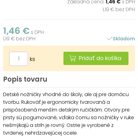
Základná cena:
1,46 €
s DPH
1,19 € bez DPH
1,46 €
s DPH
1,19 € bez DPH
Skladom
Pridať do košíka
ks
Popis tovaru
Detské nožničky vhodné do školy, ale aj pre domácu
tvorbu. Rukoväť je ergonomicky tvarovaná a
prispôsobená menším detským ručičkám. Otvory pre
prsty sú pogumované, vďaka čomu sa nožničky v ruke
nešmýkajú a strih je rovný. Ostrie je vyrobené z
tvrdenej, nehrdzavejúcej ocele.