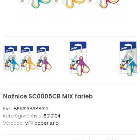
Nožnice SC0005CB MIX farieb
EAN:
8595138588312
Katalógové čislo:
5010104
Výrobca:
MFP paper s.r.o.