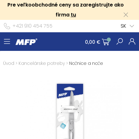
Pre veľkoobchodné ceny sa zaregistrujte ako
firma
tu
+421 910 454 755
SK
0,00 €
Úvod
>
Kancelárske potreby
>
Nožnice a nože