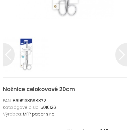
Nožnice celokovové 20cm
EAN:
8595138558872
Katalógové čislo:
5010126
Výrobca:
MFP paper s.r.o.