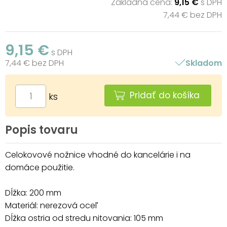
Základná cena:
9,15 €
s DPH
7,44 € bez DPH
9,15 €
s DPH
7,44 € bez DPH
Skladom
Pridať do košíka
ks
Popis tovaru
Celokovové nožnice vhodné do kancelárie i na
domáce použitie.
Dĺžka: 200 mm
Materiál: nerezová oceľ
Dĺžka ostria od stredu nitovania: 105 mm