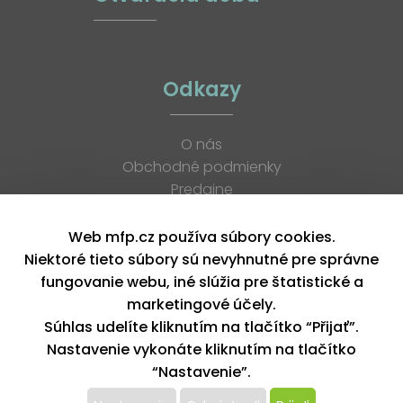
Odkazy
O nás
Obchodné podmienky
Predajne
Katalógy
K stiahnutiu
Web mfp.cz používa súbory cookies.
Blog
Niektoré tieto súbory sú nevyhnutné pre správne
Kontakt
fungovanie webu, iné slúžia pre štatistické a
Kariéra
marketingové účely.
XML feed
Súhlas udelíte kliknutím na tlačítko “Přijať”.
Nastavenie vykonáte kliknutím na tlačítko
“Nastavenie”.
Copyright © 2026, MFP paper s. r. o. | Všetky práva vyhradené
design by MFP