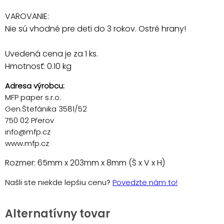
VAROVANIE:
Nie sú vhodné pre deti do 3 rokov. Ostré hrany!
Uvedená cena je za 1 ks.
Hmotnosť: 0.10 kg
Adresa výrobcu:
MFP paper s.r.o.
Gen.Štefánika 3581/52
750 02 Přerov
info@mfp.cz
www.mfp.cz
Rozmer: 65mm x 203mm x 8mm (Š x V x H)
Našli ste niekde lepšiu cenu?
Povedzte nám to!
Alternatívny tovar