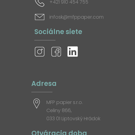
+421 910 454 755
infosk@mfppaper.com
Sociálne siete
Adresa
MFP papier s.r.o.
Celiny 866,
033 01 Liptovský Hrádok
Otváracia doba