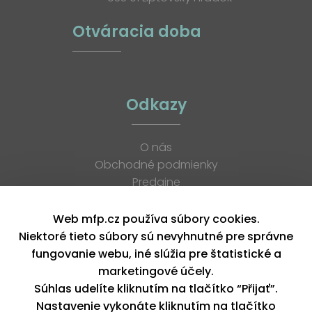
Otváracia doba
Odkazy
O nás
Obchodné podmienky
Predajne
Katalógy
K stiahnutiu
Web mfp.cz používa súbory cookies.
Blog
Niektoré tieto súbory sú nevyhnutné pre správne
Kontakt
fungovanie webu, iné slúžia pre štatistické a
Kariéra
marketingové účely.
XML feed
Súhlas udelíte kliknutím na tlačítko “Přijať”.
Nastavenie vykonáte kliknutím na tlačítko