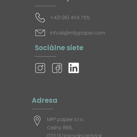
+421 910 454 755
infosk@mfppaper.com
Sociálne siete
Adresa
MFP papier s.r.o.
Celiny 866,
033 01 Liptovský Hrádok