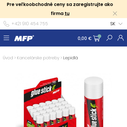
Pre veľkoobchodné ceny sa zaregistrujte ako
firma
tu
+421 910 454 755
SK
0,00 €
Úvod
>
Kancelárske potreby
>
Lepidlá