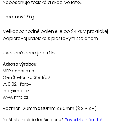
Neobsahuje toxické a škodlivé látky.
Hmotnosť: 9 g
Veľkoobchodné balenie je po 24 ks v praktickej
papierovej krabičke s plastovým stojanom.
Uvedená cena je za 1 ks.
Adresa výrobcu:
MFP paper s.r.o.
Gen.Štefánika 3581/52
750 02 Přerov
info@mfp.cz
www.mfp.cz
Rozmer: 120mm x 80mm x 80mm (Š x V x H)
Našli ste niekde lepšiu cenu?
Povedzte nám to!