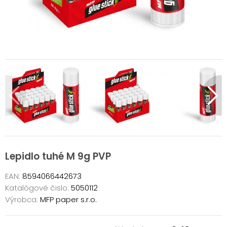
Lepidlo tuhé M 9g PVP
EAN:
8594066442673
Katalógové čislo:
5050112
Výrobca:
MFP paper s.r.o.