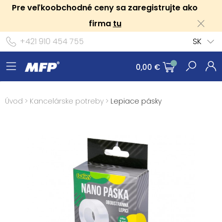
Pre veľkoobchodné ceny sa zaregistrujte ako
firma
tu
+421 910 454 755
SK
0,00 €
Úvod
>
Kancelárske potreby
>
Lepiace pásky