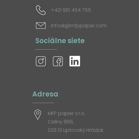
+421 910 454 755
infosk@mfppaper.com
Sociálne siete
Adresa
MFP papier s.r.o.
Celiny 866,
033 01 Liptovský Hrádok