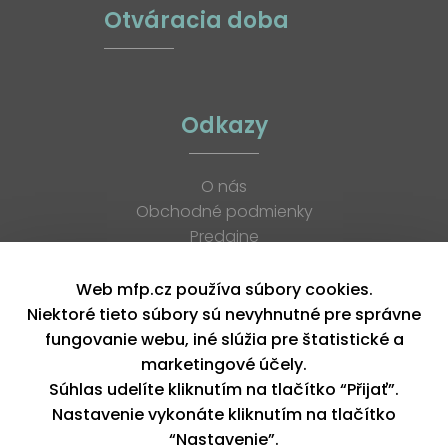
Otváracia doba
Odkazy
O nás
Obchodné podmienky
Predajne
Katalógy
K stiahnutiu
Web mfp.cz používa súbory cookies.
Blog
Niektoré tieto súbory sú nevyhnutné pre správne
Kontakt
fungovanie webu, iné slúžia pre štatistické a
Kariéra
marketingové účely.
XML feed
Súhlas udelíte kliknutím na tlačítko “Přijať”.
Nastavenie vykonáte kliknutím na tlačítko
“Nastavenie”.
Copyright © 2026, MFP paper s. r. o. | Všetky práva vyhradené