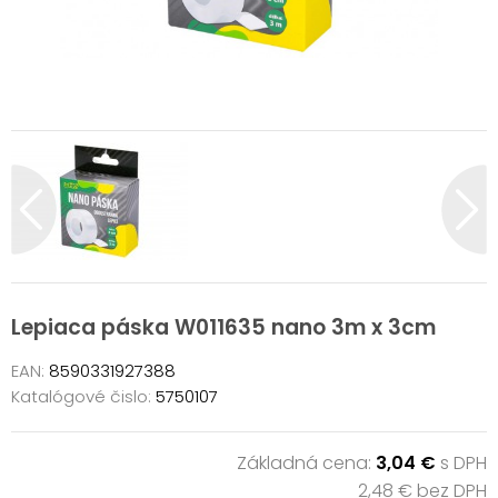
Lepiaca páska W011635 nano 3m x 3cm
EAN:
8590331927388
Katalógové čislo:
5750107
Základná cena:
3,04 €
s DPH
2,48 € bez DPH