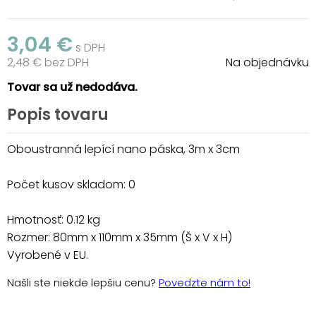
3,04 €
s DPH
2,48 € bez DPH
Na objednávku
Tovar sa už nedodáva.
Popis tovaru
Oboustranná lepící nano páska, 3m x 3cm
Počet kusov skladom: 0
Hmotnosť: 0.12 kg
Rozmer: 80mm x 110mm x 35mm (Š x V x H)
Vyrobené v EU.
Našli ste niekde lepšiu cenu?
Povedzte nám to!