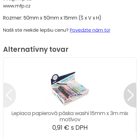
www.mfp.cz
Rozmer: 50mm x 50mm x 15mm (Š x V x H)
Našli ste niekde lepšiu cenu?
Povedzte nám to!
Alternatívny tovar
Lepiaca papierová páska washi 15mm x 3m mix
motívov
0,91 € s DPH