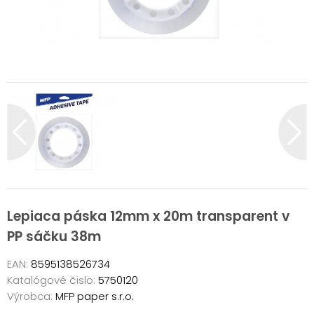
Lepiaca páska 12mm x 20m transparent v
PP sáčku 38m
EAN:
8595138526734
Katalógové čislo:
5750120
Výrobca:
MFP paper s.r.o.