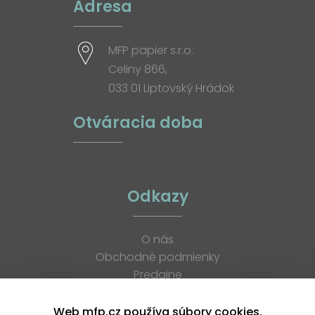
Adresa
MFP papier s.r.o.
Celiny 866,
033 01 Liptovský Hrádok
Otváracia doba
Odkazy
O nás
Obchodné podmienky
Predajne
Katalógy
K stiahnutiu
Web mfp.cz používa súbory cookies.