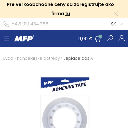
Pre veľkoobchodné ceny sa zaregistrujte ako
firma
tu
+421 910 454 755
SK
0,00 €
Úvod
>
Kancelárske potreby
>
Lepiace pásky