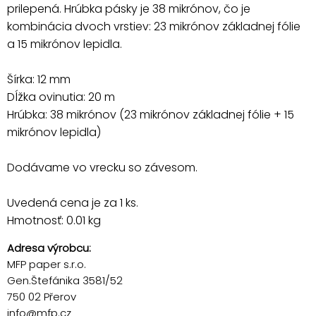
prilepená. Hrúbka pásky je 38 mikrónov, čo je
kombinácia dvoch vrstiev: 23 mikrónov základnej fólie
a 15 mikrónov lepidla.
Šírka: 12 mm
Dĺžka ovinutia: 20 m
Hrúbka: 38 mikrónov (23 mikrónov základnej fólie + 15
mikrónov lepidla)
Dodávame vo vrecku so závesom.
Uvedená cena je za 1 ks.
Hmotnosť: 0.01 kg
Adresa výrobcu:
MFP paper s.r.o.
Gen.Štefánika 3581/52
750 02 Přerov
info@mfp.cz