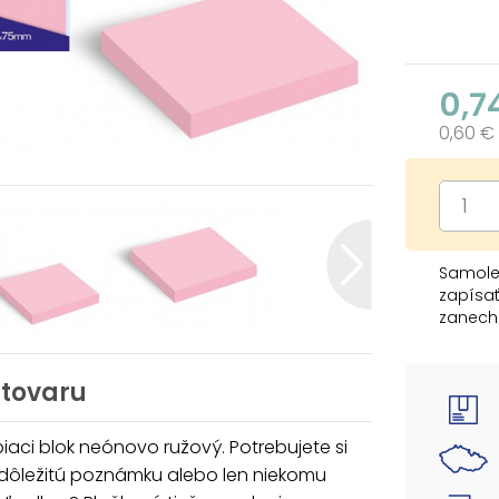
0,7
0,60 €
Samolep
zapísa
zanecha
ich môž
nepostr
 tovaru
Počet li
aci blok neónovo ružový. Potrebujete si
Dodáva
 dôležitú poznámku alebo len niekomu
Uvedená 