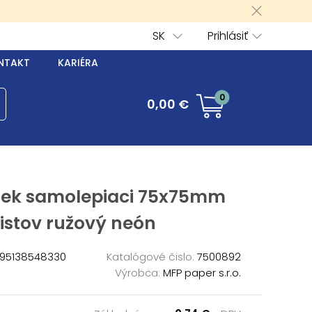
SK
Prihlásiť
NTAKT
KARIÉRA
0
0,00 €
ček samolepiaci 75x75mm
listov ružový neón
95138548330
Katalógové čislo:
7500892
Výrobca:
MFP paper s.r.o.