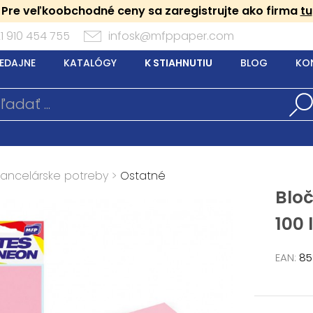
Pre veľkoobchodné ceny sa zaregistrujte ako firma
tu
1 910 454 755
infosk@mfppaper.com
EDAJNE
KATALÓGY
K STIAHNUTIU
BLOG
KO
Kancelárske potreby
>
Ostatné
Blo
100 
EAN:
85