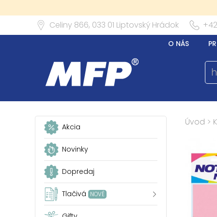
Celiny 866,
033 01
Liptovský Hrádok
+42
O NÁS
PR
Úvod
>
Akcia
Novinky
Dopredaj
Tlačivá
NOVÉ
Gifty