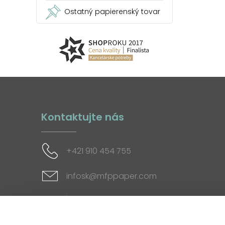
Ostatný papierenský tovar
Kontaktujte nás
+421 910 454 755
infosk@mfppaper.com
Sociálne siete