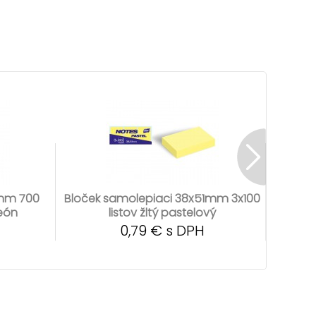
0mm 700
Bloček samolepiaci 38x51mm 3x100
Bloček
neón
listov žltý pastelový
l
0,79 € s DPH