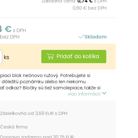
Základná cena:
0,74 €
s DPH
0,60 € bez DPH
4 €
s DPH
 bez DPH
Skladom
Pridať do košíka
ks
iaci blok neónovo ružový. Potrebujete si
ť dôležitú poznámku alebo len niekomu
ť odkaz? Bločky sú tiež samolepiace, takže si
ete nalepiť na stôl a nikam sa vám
viac informácií
ácajú.
stov: 100
Zásielkovňa od 3,69 EUR s DPH
né v sáčku s pútkom na zavesenie.
Česká firma
Doprava zadarmo nad 30,75 EUR
cena je za 1 ks....