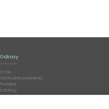
Odkazy
O nás
Obchodné podmienky
Predajne
Katalógy
K stiahnutiu
Blog
Kontakt