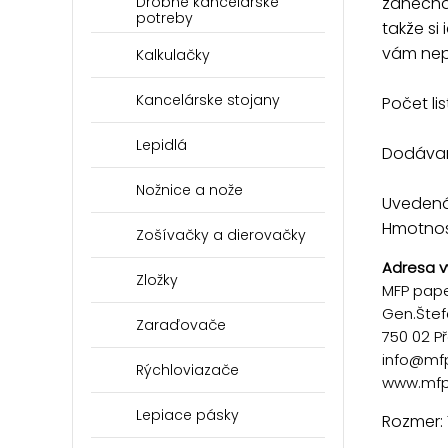
zanechať
Drobné kancelárske
potreby
takže si
vám nep
Kalkulačky
Kancelárske stojany
Počet lis
Lepidlá
Dodávan
Nožnice a nože
Uvedená 
Hmotnosť
Zošívačky a dierovačky
Adresa v
Zložky
MFP paper
Gen.Štef
Zaraďovače
750 02 P
info@mf
Rýchloviazače
www.mfp
Lepiace pásky
Rozmer: