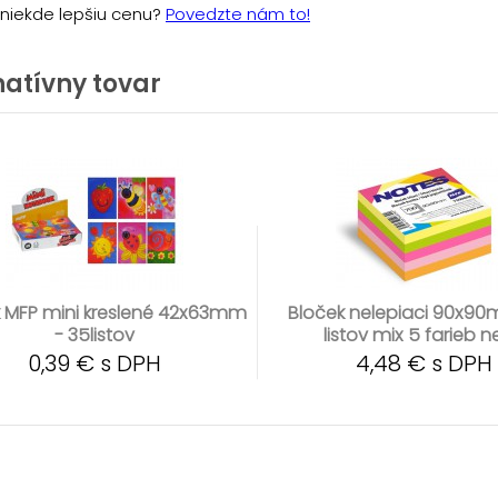
e niekde lepšiu cenu?
Povedzte nám to!
natívny tovar
 MFP mini kreslené 42x63mm
Bloček nelepiaci 90x9
- 35listov
listov mix 5 farieb 
0,39 € s DPH
4,48 € s DPH