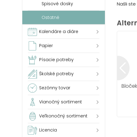
Našli st
Spisové dosky
Ostatné
Alter
Kalendáre a diáre
Papier
Písacie potreby
Školské potreby
Bloček
Sezónny tovar
Vianočný sortiment
Veľkonočný sortiment
Licencia