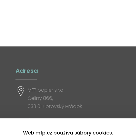
Adresa
MFP papier s.r.o.
Celiny 866,
033 01 Liptovský Hrádok
Otváracia doba
Web mfp.cz používa súbory cookies.