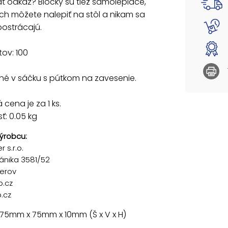
 odkaz? Bločky sú tiež samolepiace,
 ich môžete nalepiť na stôl a nikam sa
ostrácajú.
tov: 100
é v sáčku s pútkom na zavesenie.
cena je za 1 ks.
: 0.05 kg
ýrobcu:
 s.r.o.
ánika 3581/52
řerov
p.cz
.cz
 75mm x 75mm x 10mm (Š x V x H)