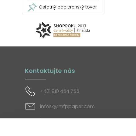
Ostatný papierenský tovar
Kontaktujte nás
+421 910 454 755
infosk@mfppaper.com
Sociálne siete