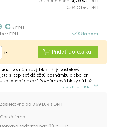
Základná cena:
0,79 €
s DPH
0,64 € bez DPH
9 €
s DPH
 bez DPH
Skladom
Pridať do košíka
ks
iaci poznámkový blok - žltý pastelový.
jete si zapísať dôležitú poznámku alebo len
u zanechať odkaz? Poznámkové bloky sú tiež
iace, takže si ich môžete nalepiť na stôl a
viac informácií
sa vám nepostrácajú.
ALENIE:
Zásielkovňa od 3,69 EUR s DPH
bločkov po 100 listoch
Česká firma
 cena je za 1 balenie....
Doprava zadarmo nad 30,75 EUR