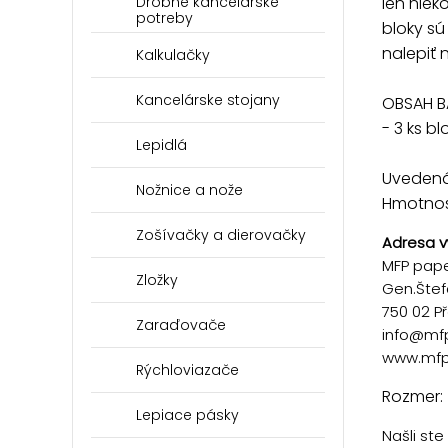
len nie
Drobné kancelárske
potreby
bloky sú
nalepiť 
Kalkulačky
Kancelárske stojany
OBSAH BA
- 3 ks b
Lepidlá
Uvedená 
Nožnice a nože
Hmotnosť
Zošívačky a dierovačky
Adresa v
MFP paper
Zložky
Gen.Štef
750 02 P
Zaraďovače
info@mf
www.mfp
Rýchloviazače
Rozmer: 
Lepiace pásky
Našli st