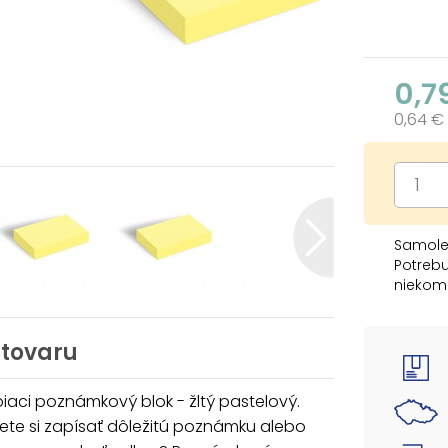
0,7
0,64 €
Samolep
Potrebu
niekom
samolep
nikam 
 tovaru
OBSAH B
- 3 ks 
aci poznámkový blok - žltý pastelový.
ete si zapísať dôležitú poznámku alebo
Uvedená