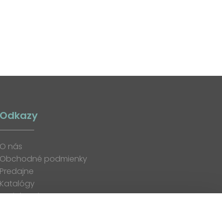
Odkazy
O nás
Obchodné podmienky
Predajne
Katalógy
K stiahnutiu
Blog
Kontakt