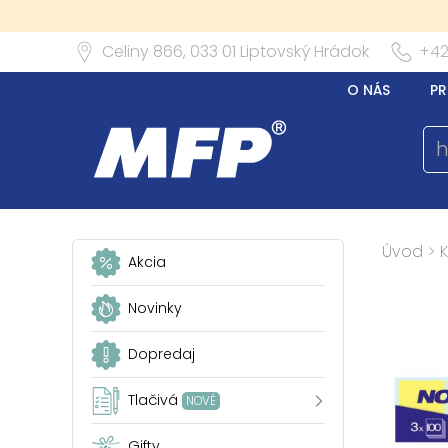
Celiny 866,
033 01
Liptovský Hrádok
+42
O NÁS
PR
Úvod
>
Akcia
Novinky
Dopredaj
Tlačivá
NOVÉ
Gifty