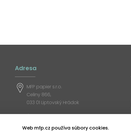
Adresa
MFP papier s.r.o.
Celiny 866,
033 01 Liptovský Hrádok
Otváracia doba
Web mfp.cz používa súbory cookies.