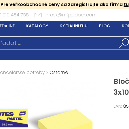
Pre veľkoobchodné ceny sa zaregistrujte ako firma
tu
1 910 454 755
infosk@mfppaper.com
EDAJNE
KATALÓGY
K STIAHNUTIU
BLOG
KO
Kancelárske potreby
>
Ostatné
Blo
3x10
EAN:
85