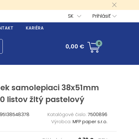
SK
Prihlásiť
NTAKT
KARIÉRA
0
0,00 €
ček samolepiaci 38x51mm
0 listov žltý pastelový
95138548378
Katalógové čislo:
7500896
Výrobca:
MFP paper s.r.o.