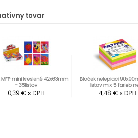
natívny tovar
 MFP mini kreslené 42x63mm
Bloček nelepiaci 90x9
- 35listov
listov mix 5 farieb 
0,39 € s DPH
4,48 € s DPH