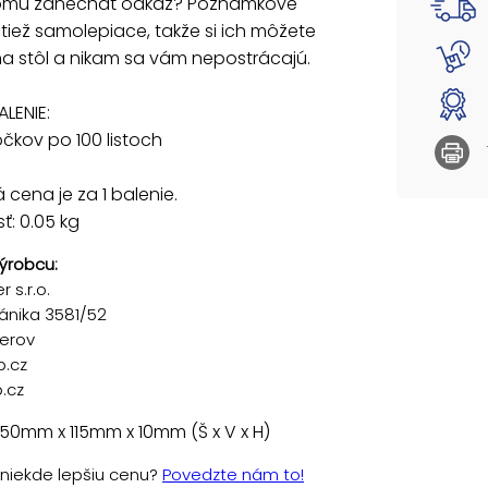
komu zanechať odkaz? Poznámkové
 tiež samolepiace, takže si ich môžete
na stôl a nikam sa vám nepostrácajú.
LENIE:
ločkov po 100 listoch
cena je za 1 balenie.
: 0.05 kg
ýrobcu:
 s.r.o.
ánika 3581/52
řerov
p.cz
.cz
50mm x 115mm x 10mm (Š x V x H)
e niekde lepšiu cenu?
Povedzte nám to!