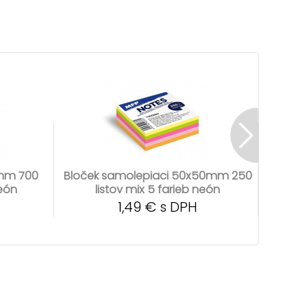
0mm 700
Bloček samolepiaci 50x50mm 250
Bloče
neón
listov mix 5 farieb neón
125
1,49 € s DPH