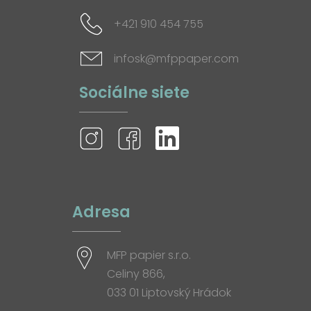
+421 910 454 755
infosk@mfppaper.com
Sociálne siete
Adresa
MFP papier s.r.o.
Celiny 866,
033 01 Liptovský Hrádok