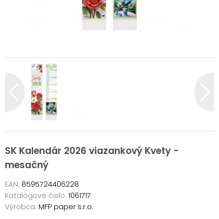
SK Kalendár 2026 viazankový Kvety -
mesačný
EAN:
8595724406228
Katalógové čislo:
1061717
Výrobca:
MFP paper s.r.o.