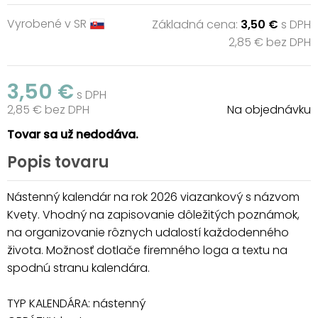
Vyrobené v SR
Základná cena:
3,50 €
s DPH
2,85 € bez DPH
3,50 €
s DPH
2,85 € bez DPH
Na objednávku
Tovar sa už nedodáva.
Popis tovaru
Nástenný kalendár na rok 2026 viazankový s názvom
Kvety. Vhodný na zapisovanie dôležitých poznámok,
na organizovanie rôznych udalostí každodenného
života. Možnosť dotlače firemného loga a textu na
spodnú stranu kalendára.
TYP KALENDÁRA: nástenný