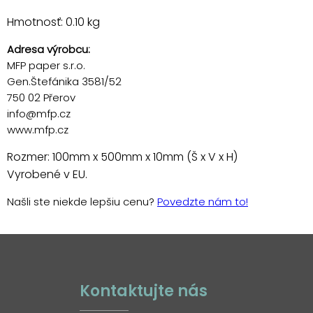
Hmotnosť: 0.10 kg
Adresa výrobcu:
MFP paper s.r.o.
Gen.Štefánika 3581/52
750 02 Přerov
info@mfp.cz
www.mfp.cz
Rozmer: 100mm x 500mm x 10mm (Š x V x H)
Vyrobené v EU.
Našli ste niekde lepšiu cenu?
Povedzte nám to!
Kontaktujte nás