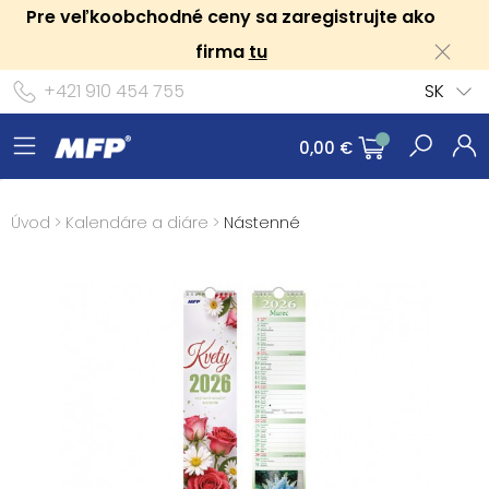
Pre veľkoobchodné ceny sa zaregistrujte ako
firma
tu
+421 910 454 755
SK
0,00 €
Úvod
>
Kalendáre a diáre
>
Nástenné