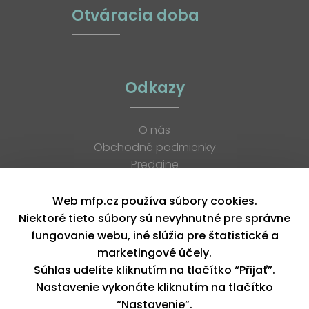
Otváracia doba
Odkazy
O nás
Obchodné podmienky
Predajne
Katalógy
K stiahnutiu
Web mfp.cz používa súbory cookies.
Blog
Niektoré tieto súbory sú nevyhnutné pre správne
Kontakt
fungovanie webu, iné slúžia pre štatistické a
Kariéra
marketingové účely.
XML feed
Súhlas udelíte kliknutím na tlačítko “Přijať”.
Nastavenie vykonáte kliknutím na tlačítko
“Nastavenie”.
Copyright © 2026, MFP paper s. r. o. | Všetky práva vyhradené