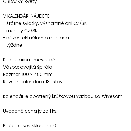
OBRÁZKY: kvety
V KALENDÁRI NÁJDETE:
- štátne sviatky, významné dni CZ/SK
- meniny CZ/SK
- názov aktuálneho mesiaca
- týždne
Kalendárium: mesačné
Väzba: dvojitá špirála
Rozmer: 100 × 450 mm
Rozsah kalendára: 13 listov
Kalendár je opatrený krúžkovou väzbou so závesom.
Uvedená cena je za 1 ks.
Počet kusov skladom: 0