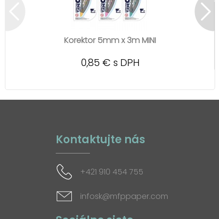
Korektor 5mm x 3m MINI
0,85 € s DPH
Kontaktujte nás
+421 910 454 755
infosk@mfppaper.com