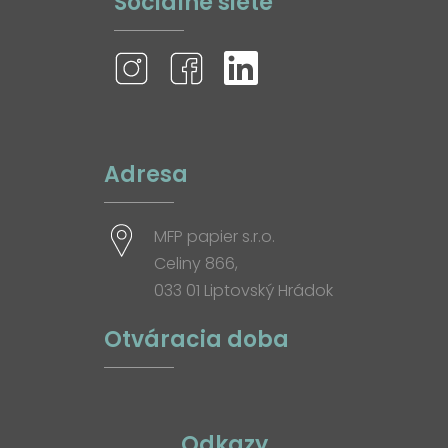
Sociálne siete
Adresa
MFP papier s.r.o.
Celiny 866,
033 01 Liptovský Hrádok
Otváracia doba
Odkazy