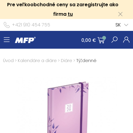
Pre veľkoobchodné ceny sa zaregistrujte ako
firma
tu
+421 910 454 755
SK
0,00 €
Úvod
>
Kalendáre a diáre
>
Diáre
>
Týždenné