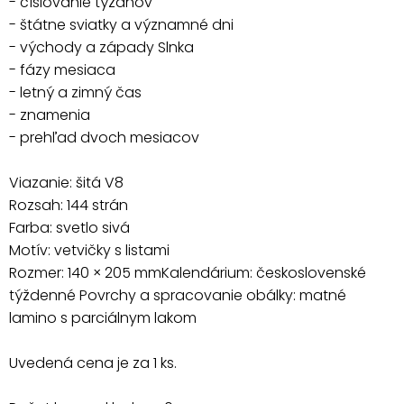
- číslovanie týždňov
- štátne sviatky a významné dni
- východy a západy Slnka
- fázy mesiaca
- letný a zimný čas
- znamenia
- prehľad dvoch mesiacov
Viazanie: šitá V8
Rozsah: 144 strán
Farba: svetlo sivá
Motív: vetvičky s listami
Rozmer: 140 × 205 mmKalendárium: československé
týždenné Povrchy a spracovanie obálky: matné
lamino s parciálnym lakom
Uvedená cena je za 1 ks.