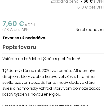
Základná cena:
7,60 €
s DPH
6,18 € bez DPH
7,60 €
s DPH
6,18 € bez DPH
Na objednávku
Tovar sa už nedodáva.
Popis tovaru
Vstúpte do každého týždňa s prehľadom!
Týždenný diár na rok 2026 vo formáte A5 s jemným
dizajnom, ktorý zdobia fialové vetvičky s listami na
svetloružovom pozadí. Tento motív dodáva diáru
svieži a harmonický vzhľad, ktorý vám pomôže začať
každý týždeň s novou energiou.