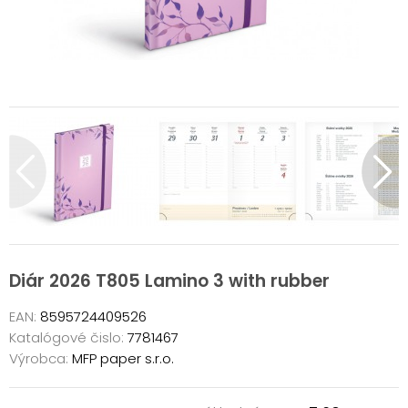
Diár 2026 T805 Lamino 3 with rubber
EAN:
8595724409526
Katalógové čislo:
7781467
Výrobca:
MFP paper s.r.o.