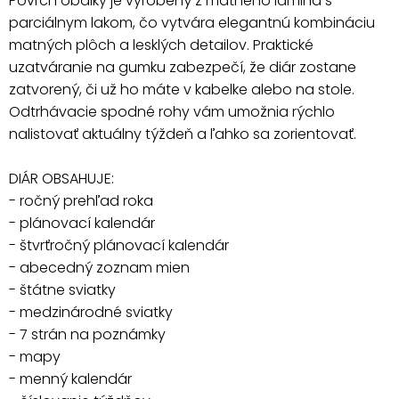
Povrch obálky je vyrobený z matného lamina s
parciálnym lakom, čo vytvára elegantnú kombináciu
matných plôch a lesklých detailov. Praktické
uzatváranie na gumku zabezpečí, že diár zostane
zatvorený, či už ho máte v kabelke alebo na stole.
Odtrhávacie spodné rohy vám umožnia rýchlo
nalistovať aktuálny týždeň a ľahko sa zorientovať.
DIÁR OBSAHUJE:
- ročný prehľad roka
- plánovací kalendár
- štvrťročný plánovací kalendár
- abecedný zoznam mien
- štátne sviatky
- medzinárodné sviatky
- 7 strán na poznámky
- mapy
- menný kalendár