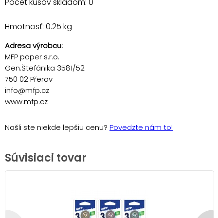
Počet kusov skladom: 0
Hmotnosť: 0.25 kg
Adresa výrobcu:
MFP paper s.r.o.
Gen.Štefánika 3581/52
750 02 Přerov
info@mfp.cz
www.mfp.cz
Našli ste niekde lepšiu cenu?
Povedzte nám to!
Súvisiaci tovar