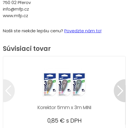
750 02 Přerov
info@mfp.cz
www.mfp.cz
Našli ste niekde lepšiu cenu?
Povedzte nám to!
Súvisiaci tovar
Korektor 5mm x 3m MINI
0,85 € s DPH