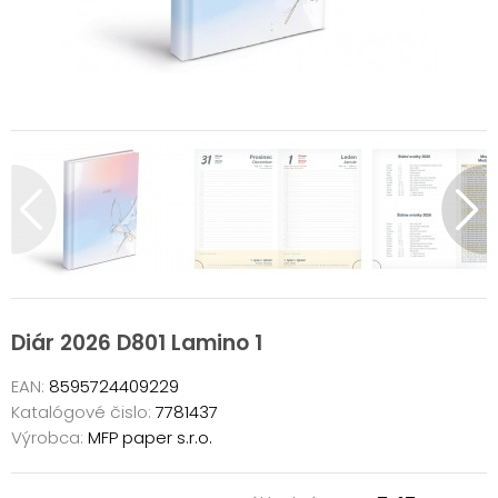
Diár 2026 D801 Lamino 1
EAN:
8595724409229
Katalógové čislo:
7781437
Výrobca:
MFP paper s.r.o.