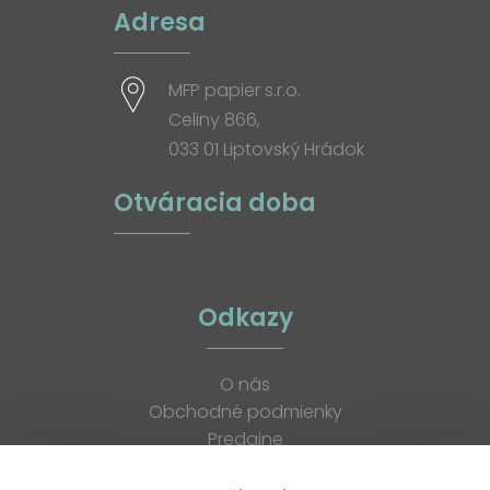
Adresa
MFP papier s.r.o.
Celiny 866,
033 01 Liptovský Hrádok
Otváracia doba
Odkazy
O nás
Obchodné podmienky
Predajne
Katalógy