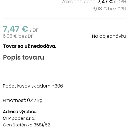
Základná cena:
7,47 €
s DPH
6,08 € bez DPH
7,47 €
s DPH
6,08 € bez DPH
Na objednávku
Tovar sa už nedodáva.
Popis tovaru
Počet kusov skladom: -306
Hmotnosť: 0.47 kg
Adresa výrobcu:
MFP paper s.r.o.
Gen.Štefánika 3581/52