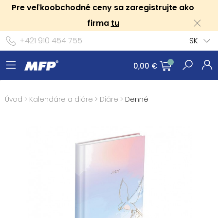
Pre veľkoobchodné ceny sa zaregistrujte ako
firma
tu
+421 910 454 755
SK
0,00 €
Úvod
>
Kalendáre a diáre
>
Diáre
>
Denné