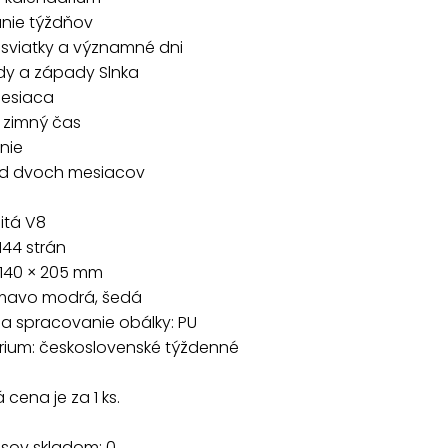
anie týždňov
 sviatky a významné dni
dy a západy Slnka
mesiaca
a zimný čas
nie
ad dvoch mesiacov
itá V8
144 strán
 140 × 205 mm
tmavo modrá, šedá
a spracovanie obálky: PU
rium: československé týždenné
cena je za 1 ks.
usov skladom: 0