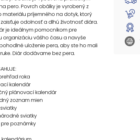
- abec
a pero. Povrch obálky je vyrobený z
- štátn
materiálu príjemného na dotyk, ktorý
- medz
zaisťuje odolnosť a dlhú životnosť diára.
- 7 str
iár je ideálnym pomocníkom pre
- mapy
- menn
nu organizáciu vášho času a navyše
- číslo
ohodlné uloženie pera, aby ste ho mali
- štátn
 ruke. Diár dodávame bez pera.
- vých
- fáza
- letný
SAHUJE:
- znam
prehľad roka
- preh
ací kalendár
očný plánovací kalendár
Väzba: 
Rozsah:
dný zoznam mien
Rozmer
 sviatky
Farba:
národné sviatky
Povrchy
n pre poznámky
Kalend
Uvedená 
 kalendárium