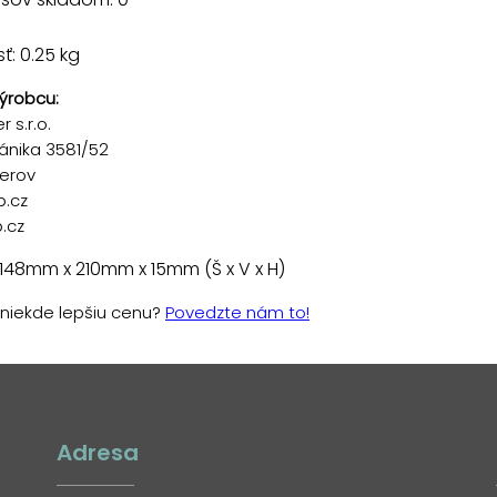
: 0.25 kg
ýrobcu:
 s.r.o.
ánika 3581/52
řerov
p.cz
.cz
148mm x 210mm x 15mm (Š x V x H)
e niekde lepšiu cenu?
Povedzte nám to!
Adresa