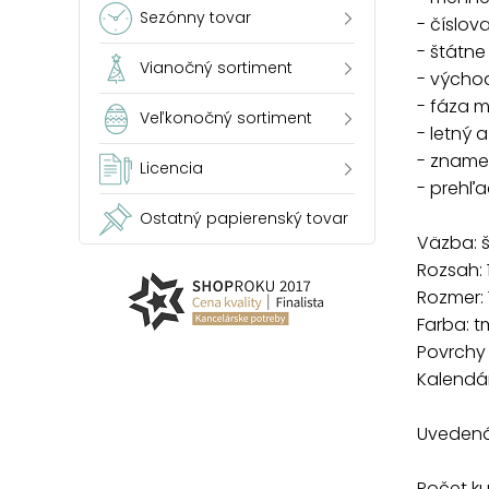
Sezónny tovar
- číslov
- štátne
Vianočný sortiment
- výcho
- fáza 
Veľkonočný sortiment
- letný 
- zname
Licencia
- prehľ
Ostatný papierenský tovar
Väzba: š
Rozsah: 
Rozmer:
Farba: 
Povrchy 
Kalendá
Uvedená 
Počet k