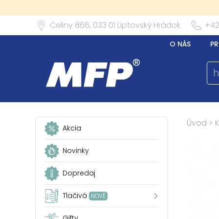
Celiny 866,
033 01
Liptovský Hrádok
+42
O NÁS
PR
Úvod
>
Akcia
Novinky
Dopredaj
Tlačivá
NOVÉ
Gifty