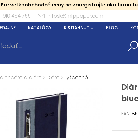
Pre veľkoobchodné ceny sa zaregistrujte ako firma
tu
1 910 454 755
infosk@mfppaper.com
EDAJNE
KATALÓGY
K STIAHNUTIU
BLOG
KO
Kalendáre a diáre
>
Diáre
>
Týždenné
Diár
blu
EAN:
85