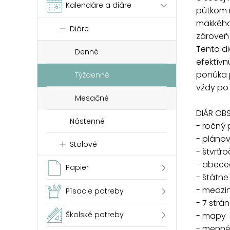
Kalendáre a diáre
pútkom n
mäkkého 
Diáre
zároveň 
Tento d
Denné
efektív
ponúka p
Týždenné
vždy po
Mesačné
DIÁR OB
Nástenné
- ročný 
- plánov
Stolové
- štvrťr
- abece
Papier
- štátne
- medzi
Písacie potreby
- 7 strá
Školské potreby
- mapy
- menné