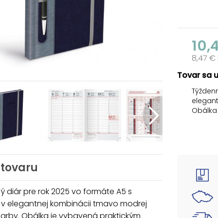
10,
8,47 €
Tovar sa 
Týždenn
elegant
Obálka
Povrch 
príjemn
dlhú ži
pomocn
navyše 
 tovaru
mali vž
DIÁR OB
 diár pre rok 2025 vo formáte A5 s
- ročný
 v elegantnej kombinácii tmavo modrej
- pláno
farby. Obálka je vybavená praktickým
- štvrť