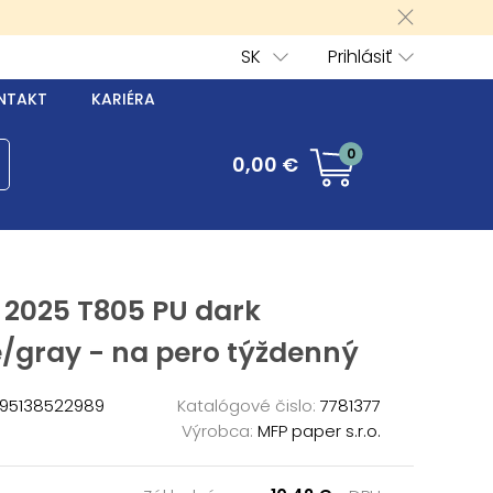
SK
Prihlásiť
NTAKT
KARIÉRA
0
0,00 €
 2025 T805 PU dark
e/gray - na pero týždenný
95138522989
Katalógové čislo:
7781377
Výrobca:
MFP paper s.r.o.