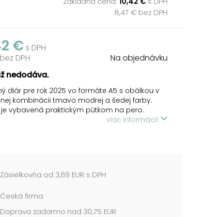
Základná cena:
10,42 €
s DPH
8,47 € bez DPH
42 €
s DPH
 bez DPH
Na objednávku
už nedodáva.
ý diár pre rok 2025 vo formáte A5 s obálkou v
nej kombinácii tmavo modrej a šedej farby.
 je vybavená praktickým pútkom na pero.
obálky je vyrobený z mäkkého materiálu
viac informácií
ého na dotyk, ktorý zároveň zaisťuje odolnosť a
votnosť diára. Tento diár je ideálnym
íkom pre efektívnu organizáciu vášho času a
ponúka pohodlné uloženie pera, aby ste ho
dy po ruke. Diár dodávame bez pera.
Zásielkovňa od 3,69 EUR s DPH
SAHUJE:
Česká firma
 prehľad roka
vací kalendár
Doprava zadarmo nad 30,75 EUR
ročný plánovací kalendár