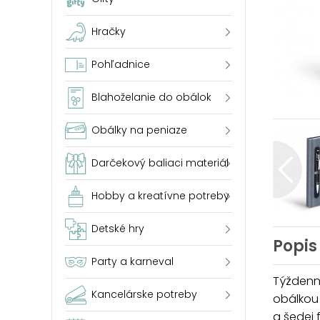
Hračky
Pohľadnice
Blahoželanie do obálok
Obálky na peniaze
Darčekový baliaci materiál
Hobby a kreatívne potreby
Detské hry
Popis
Party a karneval
Týždenný
Kancelárske potreby
obálkou
a šedej 