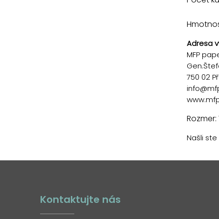
Hmotnosť
Adresa v
MFP paper
Gen.Štef
750 02 P
info@mf
www.mfp
Rozmer: 
Našli st
Kontaktujte nás