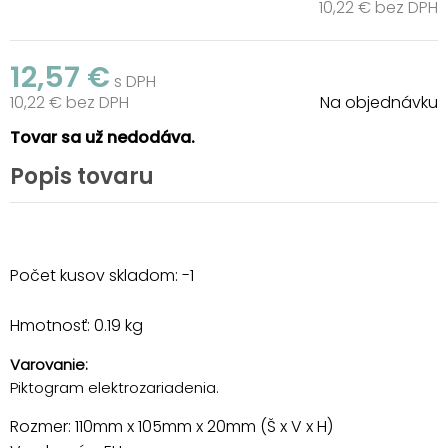
10,22 € bez DPH
12,57 €
s DPH
10,22 € bez DPH
Na objednávku
Tovar sa už nedodáva.
Popis tovaru
Počet kusov skladom: -1
Hmotnosť: 0.19 kg
Varovanie:
Piktogram elektrozariadenia.
Rozmer: 110mm x 105mm x 20mm (Š x V x H)