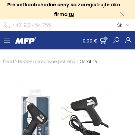
Pre veľkoobchodné ceny sa zaregistrujte ako
firma
tu
+421 910 454 755
SK
0,00 €
Úvod
>
Hobby a kreatívne potreby
>
Ostatné