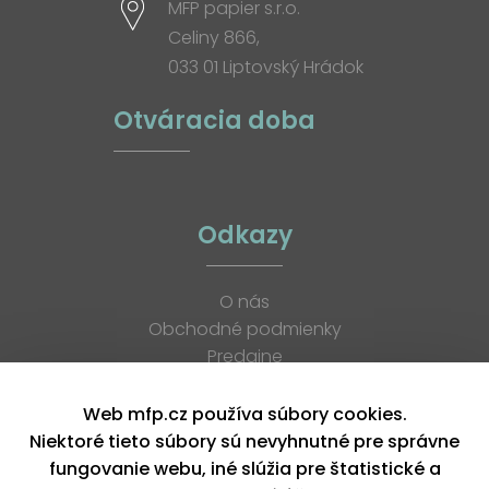
MFP papier s.r.o.
Celiny 866,
033 01 Liptovský Hrádok
Otváracia doba
Odkazy
O nás
Obchodné podmienky
Predajne
Katalógy
K stiahnutiu
Web mfp.cz používa súbory cookies.
Blog
Niektoré tieto súbory sú nevyhnutné pre správne
Kontakt
fungovanie webu, iné slúžia pre štatistické a