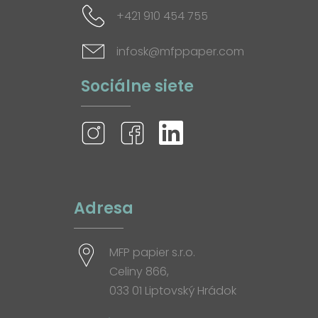
+421 910 454 755
infosk@mfppaper.com
Sociálne siete
Adresa
MFP papier s.r.o.
Celiny 866,
033 01 Liptovský Hrádok