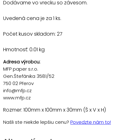
Dodávame vo vrecku so závesom.
Uvedená cena je za 1 ks.
Počet kusov skladom: 27
Hmotnosť: 0.01 kg
Adresa výrobcu:
MFP paper s.r.o.
Gen.Štefánika 3581/52
750 02 Přerov
info@mfp.cz
www.mfp.cz
Rozmer: 100mm x 100mm x 30mm (Š x V x H)
Našli ste niekde lepšiu cenu?
Povedzte nám to!