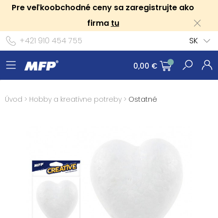
Pre veľkoobchodné ceny sa zaregistrujte ako
firma
tu
+421 910 454 755
SK
0,00 €
Úvod
>
Hobby a kreatívne potreby
>
Ostatné