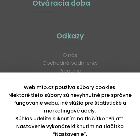
Otváracia doba
Odkazy
O nás
Obchodné podmienky
Predajne
Katalógy
K stiahnutiu
Web mfp.cz používa súbory cookies.
Blog
Niektoré tieto súbory sú nevyhnutné pre správne
Kontakt
fungovanie webu, iné slúžia pre štatistické a
Kariéra
marketingové účely.
XML feed
Súhlas udelíte kliknutím na tlačítko “Přijať”.
Nastavenie vykonáte kliknutím na tlačítko
“Nastavenie”.
Copyright © 2026, MFP paper s. r. o. | Všetky práva vyhradené