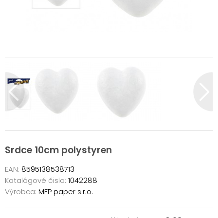
Srdce 10cm polystyren
EAN:
8595138538713
Katalógové čislo:
1042288
Výrobca:
MFP paper s.r.o.