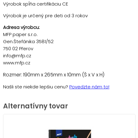
Výrobok spĺňa certifikáciu CE
Výrobok je určený pre deti od 3 rokov
Adresa výrobcu:
MFP paper s.r.o.
Gen.Štefánika 3581/52
750 02 Přerov
info@mfp.cz
www.mfp.cz
Rozmer: 190mm x 265mm x 10mm (Š x V x H)
Našli ste niekde lepšiu cenu?
Povedzte nám to!
Alternatívny tovar