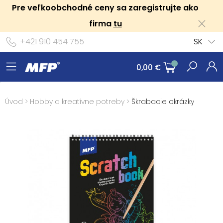
Pre veľkoobchodné ceny sa zaregistrujte ako
firma
tu
+421 910 454 755
SK
0,00 €
Úvod
>
Hobby a kreatívne potreby
>
Škrabacie okrázky