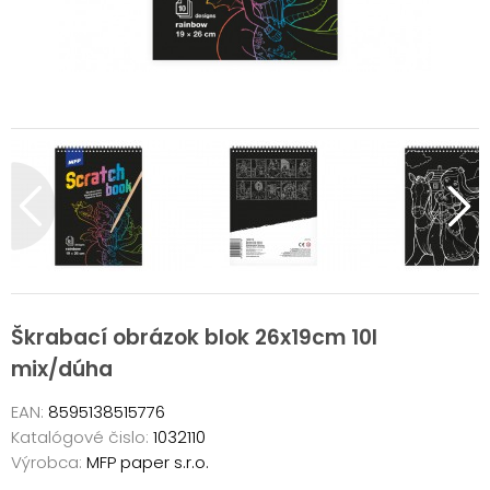
Škrabací obrázok blok 26x19cm 10l
mix/dúha
EAN:
8595138515776
Katalógové čislo:
1032110
Výrobca:
MFP paper s.r.o.