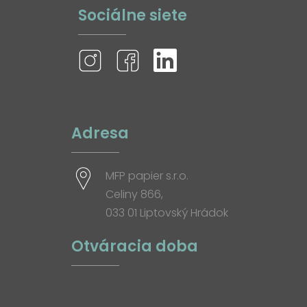
Sociálne siete
Adresa
MFP papier s.r.o.
Celiny 866,
033 01 Liptovský Hrádok
Otváracia doba