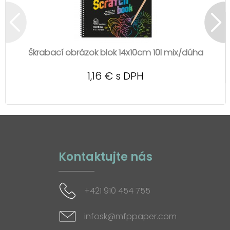
Škrabací obrázok blok 14x10cm 10l mix/dúha
1,16 € s DPH
Kontaktujte nás
+421 910 454 755
infosk@mfppaper.com