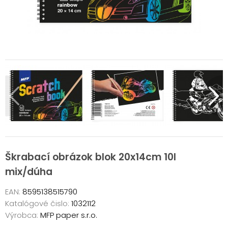
Škrabací obrázok blok 20x14cm 10l
mix/dúha
EAN:
8595138515790
Katalógové čislo:
1032112
Výrobca:
MFP paper s.r.o.