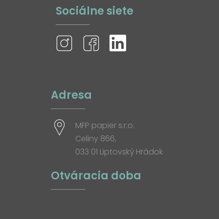
Sociálne siete
Adresa
MFP papier s.r.o.
Celiny 866,
033 01 Liptovský Hrádok
Otváracia doba