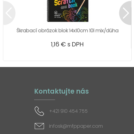
Škrabací obrázok blok 14x10cm 10l mix/dúha
1,16 € s DPH
Kontaktujte nás
+421 910 454 755
infosk@mfppaper.com