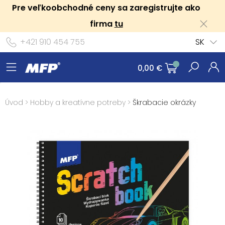
Pre veľkoobchodné ceny sa zaregistrujte ako
firma
tu
+421 910 454 755
SK
0,00 €
Úvod
>
Hobby a kreatívne potreby
>
Škrabacie okrázky