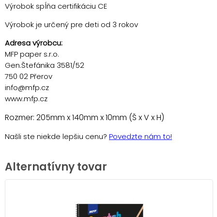
Výrobok spĺňa certifikáciu CE
Výrobok je určený pre deti od 3 rokov
Adresa výrobcu:
MFP paper s.r.o.
Gen.Štefánika 3581/52
750 02 Přerov
info@mfp.cz
www.mfp.cz
Rozmer: 205mm x 140mm x 10mm (Š x V x H)
Našli ste niekde lepšiu cenu?
Povedzte nám to!
Alternatívny tovar