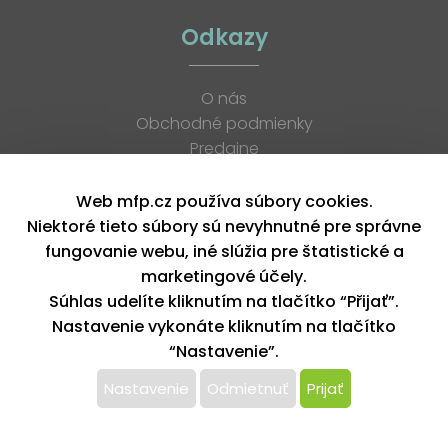
Odkazy
O nás
Obchodné podmienky
Predajne
Katalógy
K stiahnutiu
Web mfp.cz používa súbory cookies.
Blog
Niektoré tieto súbory sú nevyhnutné pre správne
Kontakt
fungovanie webu, iné slúžia pre štatistické a
Kariéra
marketingové účely.
XML feed
Súhlas udelíte kliknutím na tlačítko “Přijať”.
Nastavenie vykonáte kliknutím na tlačítko
“Nastavenie”.
Copyright © 2026, MFP paper s. r. o. | Všetky práva vyhradené
design by MFP
Nastavenie
Odmietnuť
Prijať
Tento web používa k poskytovaniu služieb,
personalizácií reklám a analýze návštevnosti súbory