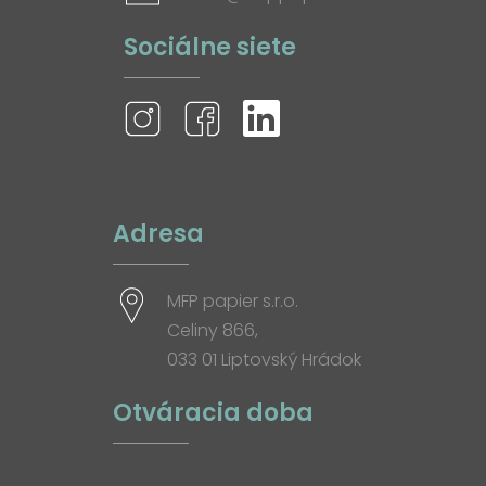
Sociálne siete
Adresa
MFP papier s.r.o.
Celiny 866,
033 01 Liptovský Hrádok
Otváracia doba