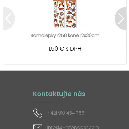
Samolepky 1258 kone 12x30cm
1,50 € s DPH
Kontaktujte nás
+421 910 454 755
infosk@mfppaper.com