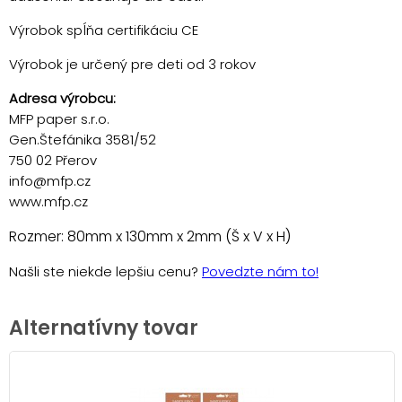
Výrobok spĺňa certifikáciu CE
Výrobok je určený pre deti od 3 rokov
Adresa výrobcu:
MFP paper s.r.o.
Gen.Štefánika 3581/52
750 02 Přerov
info@mfp.cz
www.mfp.cz
Rozmer: 80mm x 130mm x 2mm (Š x V x H)
Našli ste niekde lepšiu cenu?
Povedzte nám to!
Alternatívny tovar