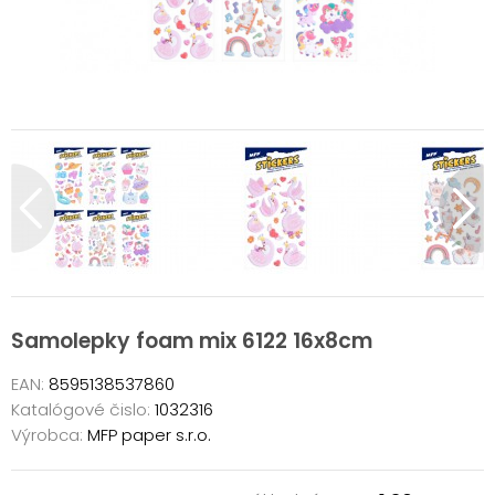
Samolepky foam mix 6122 16x8cm
EAN:
8595138537860
Katalógové čislo:
1032316
Výrobca:
MFP paper s.r.o.