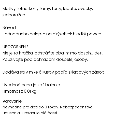
Motívy: letné ikony, lamy, torty, labute, ovečky,
jednorožce
Návod:
Jednoducho nalepte na akýkoľvek hladký povrch.
UPOZORNENIE:
Nie je to hračka, odstráňte obal mimo dosahu detí.
Používajte pod dohľadom dospelej osoby.
Dodáva sa v mixe 6 kusov podľa skladových zásob.
Uvedená cena je za 1 balenie.
Hmotnosť: 0.01 kg
Varovanie:
Nevhodné pre deti do 3 rokov. Nebezpečenstvo
udusenia. Obsahuje alé časti.