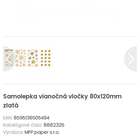
Samolepka vianočná vločky 80x120mm
zlatá
EAN:
8595138505494
Katalógové čislo:
8882325
Výrobca:
MFP paper s.r.o.