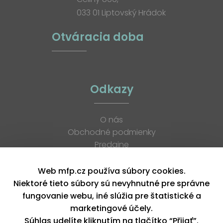
033 01 Liptovský Hrádok
Otváracia doba
Odkazy
O nás
Obchodné podmienky
Predajne
Katalógy
K stiahnutiu
Web mfp.cz používa súbory cookies.
Blog
Niektoré tieto súbory sú nevyhnutné pre správne
Kontakt
fungovanie webu, iné slúžia pre štatistické a
Kariéra
marketingové účely.
XML feed
Súhlas udelíte kliknutím na tlačítko “Přijať”.