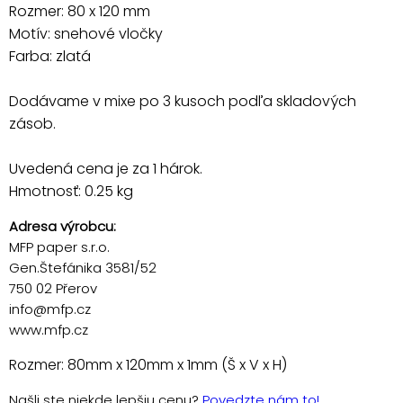
Rozmer: 80 x 120 mm
Motív: snehové vločky
Farba: zlatá
Dodávame v mixe po 3 kusoch podľa skladových
zásob.
Uvedená cena je za 1 hárok.
Hmotnosť: 0.25 kg
Adresa výrobcu:
MFP paper s.r.o.
Gen.Štefánika 3581/52
750 02 Přerov
info@mfp.cz
www.mfp.cz
Rozmer: 80mm x 120mm x 1mm (Š x V x H)
Našli ste niekde lepšiu cenu?
Povedzte nám to!