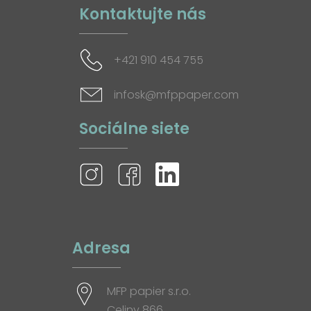
Kontaktujte nás
+421 910 454 755
infosk@mfppaper.com
Sociálne siete
Adresa
MFP papier s.r.o.
Celiny 866,