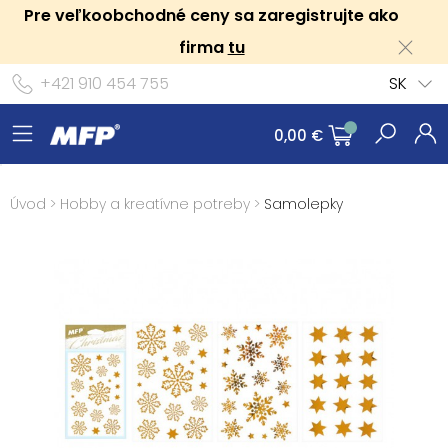
Pre veľkoobchodné ceny sa zaregistrujte ako
firma
tu
+421 910 454 755
SK
0,00 €
Úvod
>
Hobby a kreatívne potreby
>
Samolepky