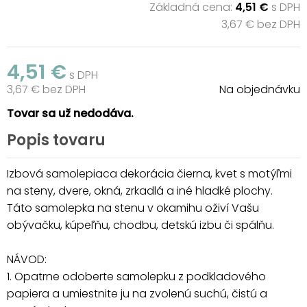
Základná cena:
4,51 €
s DPH
3,67 € bez DPH
4,51 €
s DPH
3,67 € bez DPH
Na objednávku
Tovar sa už nedodáva.
Popis tovaru
Izbová samolepiaca dekorácia čierna, kvet s motýľmi
na steny, dvere, okná, zrkadlá a iné hladké plochy.
Táto samolepka na stenu v okamihu oživí Vašu
obývačku, kúpeľňu, chodbu, detskú izbu či spálňu.
NÁVOD:
1. Opatrne odoberte samolepku z podkladového
papiera a umiestnite ju na zvolenú suchú, čistú a