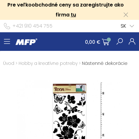
Pre veľkoobchodné ceny sa zaregistrujte ako
firma
tu
+421 910 454 755
SK
0,00 €
Úvod
>
Hobby a kreatívne potreby
>
Nástenné dekorácie