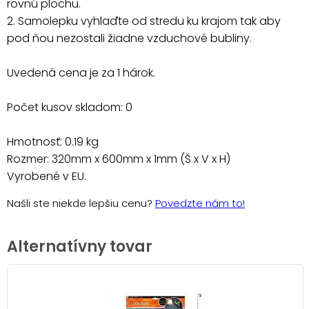
rovnú plochu.
2. Samolepku vyhlaďte od stredu ku krajom tak aby
pod ňou nezostali žiadne vzduchové bubliny.
Uvedená cena je za 1 hárok.
Počet kusov skladom: 0
Hmotnosť: 0.19 kg
Rozmer: 320mm x 600mm x 1mm (Š x V x H)
Vyrobené v EU.
Našli ste niekde lepšiu cenu?
Povedzte nám to!
Alternatívny tovar