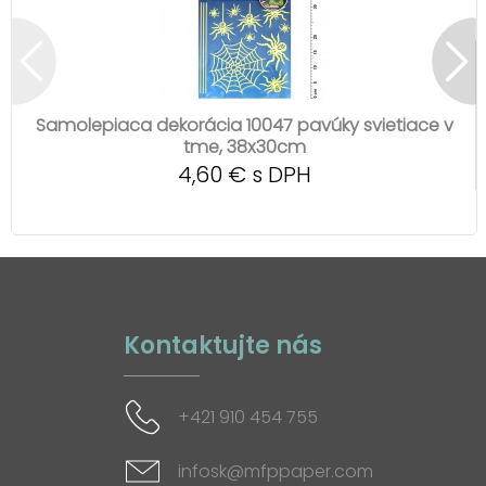
Samolepiaca dekorácia 10047 pavúky svietiace v
tme, 38x30cm
4,60 € s DPH
Kontaktujte nás
+421 910 454 755
infosk@mfppaper.com