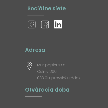
Sociálne siete
Adresa
MFP papier s.r.o.
Celiny 866,
033 01 Liptovský Hrádok
Otváracia doba