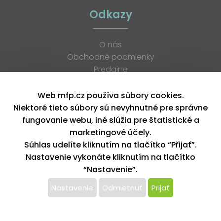
Odkazy
O nás
Obchodné podmienky
Predajne
Katalógy
K stiahnutiu
Web mfp.cz používa súbory cookies.
Blog
Niektoré tieto súbory sú nevyhnutné pre správne
Kontakt
fungovanie webu, iné slúžia pre štatistické a
Kariéra
marketingové účely.
XML feed
Súhlas udelíte kliknutím na tlačítko “Přijať”.
Nastavenie vykonáte kliknutím na tlačítko
“Nastavenie”.
Copyright © 2026, MFP paper s. r. o. | Všetky práva vyhradené
design by MFP
Nastavenie
Odmietnuť
Prijať
Tento web používa k poskytovaniu služieb,
personalizácií reklám a analýze návštevnosti súbory
cookie. Používaním tohto webu s tým súhlasíte.