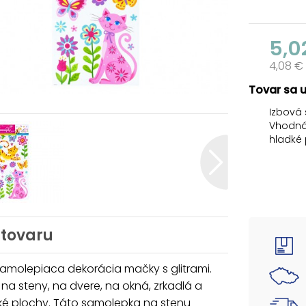
5,0
4,08 €
Tovar sa 
Izbová 
Vhodná 
hladké 
vašu ob
NÁVOD:
1. Opa
a umies
2. Samo
 tovaru
ňou neo
Uvedená
amolepiaca dekorácia mačky s glitrami.
a steny, na dvere, na okná, zrkadlá a
ké plochy. Táto samolepka na stenu