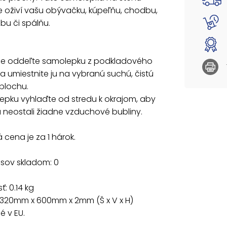
 oživí vašu obývačku, kúpeľňu, chodbu,
zbu či spálňu.
rne oddeľte samolepku z podkladového
a umiestnite ju na vybranú suchú, čistú
plochu.
epku vyhlaďte od stredu k okrajom, aby
 neostali žiadne vzduchové bubliny.
cena je za 1 hárok.
usov skladom: 0
: 0.14 kg
 320mm x 600mm x 2mm (Š x V x H)
 v EU.