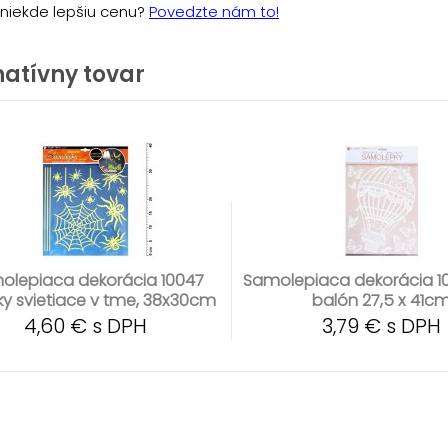
e niekde lepšiu cenu?
Povedzte nám to!
natívny tovar
olepiaca dekorácia 10047
Samolepiaca dekorácia 10
y svietiace v tme, 38x30cm
balón 27,5 x 41c
4,60 € s DPH
3,79 € s DPH