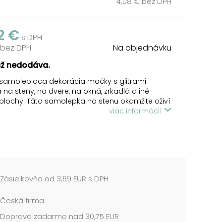
4,08 € bez DPH
2 €
s DPH
 bez DPH
Na objednávku
už nedodáva.
samolepiaca dekorácia mačky s glitrami.
na steny, na dvere, na okná, zrkadlá a iné
plochy. Táto samolepka na stenu okamžite oživí
ývačku, kúpeľňu, chodbu, detskú izbu či spálňu.
viac informácií
trne oddeľte samolepku z podkladového papiera
tnite ju na vybranú suchú, čistú a rovnú plochu.
lepku vyhlaďte od stredu k okrajom, aby pod
stali žiadne vzduchové bubliny.
Zásielkovňa od 3,69 EUR s DPH
 cena je za 1 hárok....
Česká firma
Doprava zadarmo nad 30,75 EUR