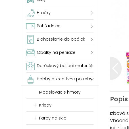
Hračky
Pohľadnice
Blahoželanie do obálok
Obálky na peniaze
Darčekový baliaci materiál
Hobby a kreatívne potreby
Modelovacie hmoty
Popis
Kriedy
Izbová s
Farby na sklo
Vhodná n
iné hlad