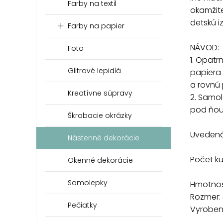
Farby na textil
okamžite
detskú i
Farby na papier
NÁVOD:
Foto
1. Opat
Glitrové lepidlá
papiera 
a rovnú 
Kreatívne súpravy
2. Samol
pod ňou
Škrabacie okrázky
Uvedená 
Nástenné dekorácie
Počet k
Okenné dekorácie
Samolepky
Hmotnosť
Rozmer:
Pečiatky
Vyrobené