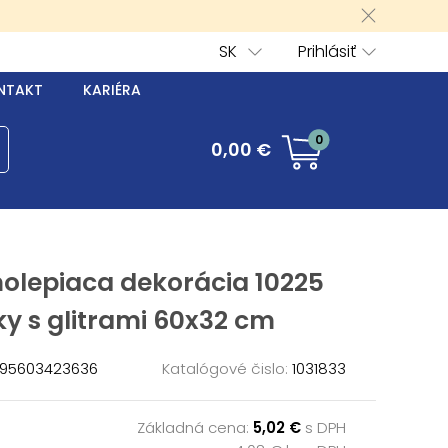
SK
Prihlásiť
NTAKT
KARIÉRA
0
0,00 €
olepiaca dekorácia 10225
y s glitrami 60x32 cm
95603423636
Katalógové čislo:
1031833
Základná cena:
5,02 €
s DPH