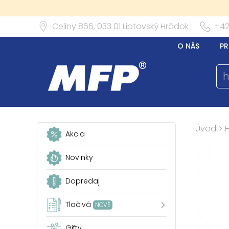
Celiny 866,
033 01
Liptovský Hrádok
+42
O NÁS
PR
Úvod
>
Akcia
Novinky
Dopredaj
Tlačivá
NOVÉ
Gifty