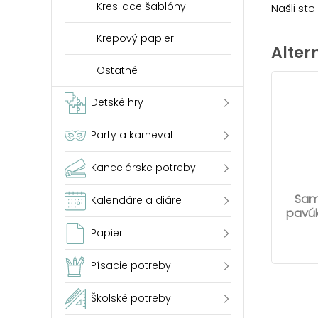
Kresliace šablóny
Našli st
Krepový papier
Alter
Ostatné
Detské hry
Party a karneval
Kancelárske potreby
Sam
Kalendáre a diáre
pavúk
Papier
Písacie potreby
Školské potreby