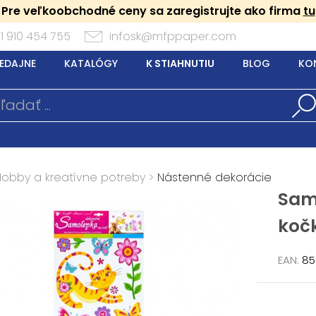
Pre veľkoobchodné ceny sa zaregistrujte ako firma
tu
1 910 454 755
infosk@mfppaper.com
EDAJNE
KATALÓGY
K STIAHNUTIU
BLOG
KO
Hobby a kreatívne potreby
>
Nástenné dekorácie
Sam
kočk
EAN:
85