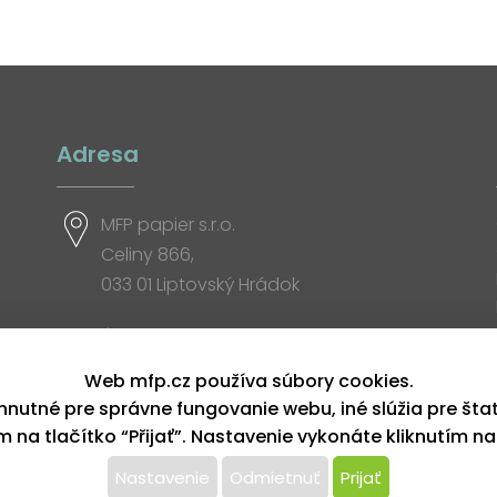
Adresa
MFP papier s.r.o.
Celiny 866,
033 01 Liptovský Hrádok
Otváracia doba
Web mfp.cz používa súbory cookies.
hnutné pre správne fungovanie webu, iné slúžia pre šta
ím na tlačítko “Přijať”. Nastavenie vykonáte kliknutím na
Nastavenie
Odmietnuť
Prijať