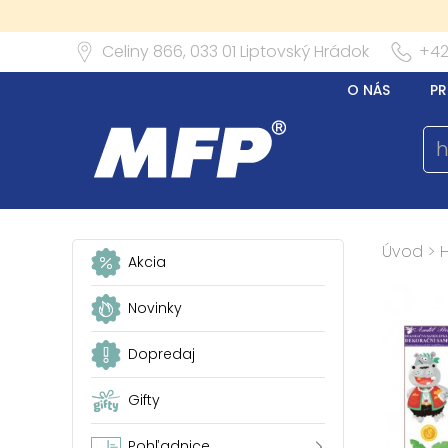
Celiny 866,
033 01
Liptovský Hrádok
+42
O NÁS
PR
Úvod
>
Akcia
Novinky
Dopredaj
Gifty
Pohľadnice