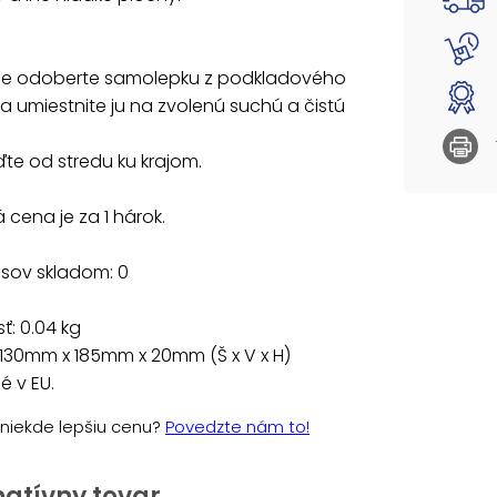
rne odoberte samolepku z podkladového
a umiestnite ju na zvolenú suchú a čistú
ďte od stredu ku krajom.
cena je za 1 hárok.
usov skladom: 0
: 0.04 kg
130mm x 185mm x 20mm (Š x V x H)
 v EU.
e niekde lepšiu cenu?
Povedzte nám to!
natívny tovar