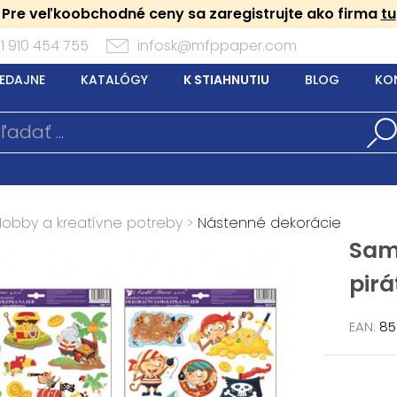
Pre veľkoobchodné ceny sa zaregistrujte ako firma
tu
1 910 454 755
infosk@mfppaper.com
EDAJNE
KATALÓGY
K STIAHNUTIU
BLOG
KO
Hobby a kreatívne potreby
>
Nástenné dekorácie
Sam
pirá
EAN:
85