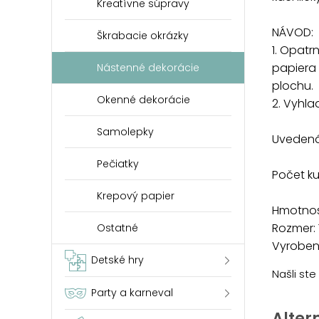
Kreatívne súpravy
NÁVOD:
Škrabacie okrázky
1. Opat
papiera 
Nástenné dekorácie
plochu.
Okenné dekorácie
2. Vyhla
Samolepky
Uvedená 
Pečiatky
Počet k
Krepový papier
Hmotnosť
Rozmer: 
Ostatné
Vyrobené
Detské hry
Našli st
Party a karneval
Alter