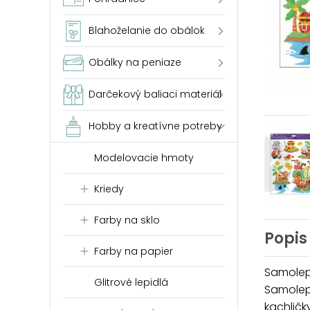
Blahoželanie do obálok
Obálky na peniaze
Darčekový baliaci materiál
Hobby a kreatívne potreby
Modelovacie hmoty
Kriedy
Farby na sklo
Popis
Farby na papier
Samolepi
Glitrové lepidlá
Samolepk
kachličk