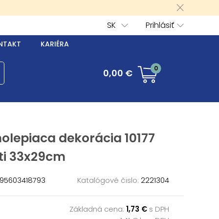
SK
Prihlásiť
NTAKT
KARIÉRA
0
0,00 €
olepiaca dekorácia 10177
ti 33x29cm
95603418793
Katalógové čislo:
2221304
Základná cena:
1,73 €
s DPH