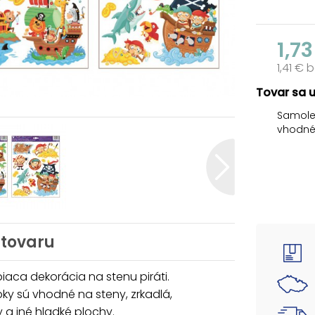
1,73
1,41 € 
Tovar sa 
Samolep
vhodné 
NÁVOD:
1. Opa
papiera
plochu.
2. Vyhl
 tovaru
Uvedená
aca dekorácia na stenu piráti.
y sú vhodné na steny, zrkadlá,
y a iné hladké plochy.