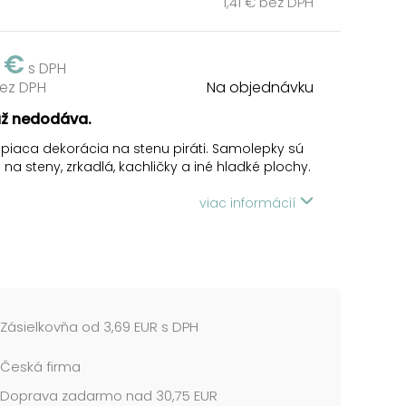
1,41 € bez DPH
 €
s DPH
bez DPH
Na objednávku
už nedodáva.
iaca dekorácia na stenu piráti. Samolepky sú
na steny, zrkadlá, kachličky a iné hladké plochy.
viac informácií
trne odoberte samolepku z podkladového
 a umiestnite ju na zvolenú suchú a čistú
aďte od stredu ku krajom.
 cena je za 1 hárok....
Zásielkovňa od 3,69 EUR s DPH
Česká firma
Doprava zadarmo nad 30,75 EUR