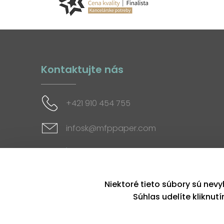
Kontaktujte nás
+421 910 454 755
infosk@mfppaper.com
Sociálne siete
Niektoré tieto súbory sú nevy
Súhlas udelíte kliknut