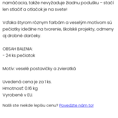
namáčacia, takže nevyžaduje žiadnu podušku – stačí
len stlačiť a otlačok je na svete!
Vďaka štyrom rôznym farbám a veselým motívom sú
pečiatky ideálne na tvorenie, školské projekty, odmeny
aj drobné darčeky.
OBSAH BALENIA:
- 24 ks pečiatok
Motív: veselé postavičky a zvieratká
Uvedená cena je za 1 ks.
Hmotnosť: 0.16 kg
Vyrobené v EU.
Našli ste niekde lepšiu cenu?
Povedzte nám to!