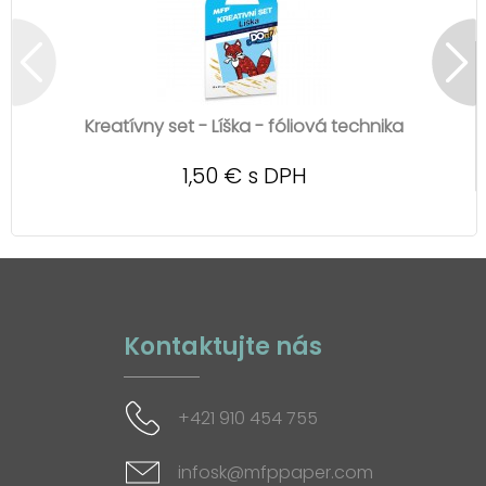
Kreatívny set - Líška - fóliová technika
1,50 € s DPH
Kontaktujte nás
+421 910 454 755
infosk@mfppaper.com