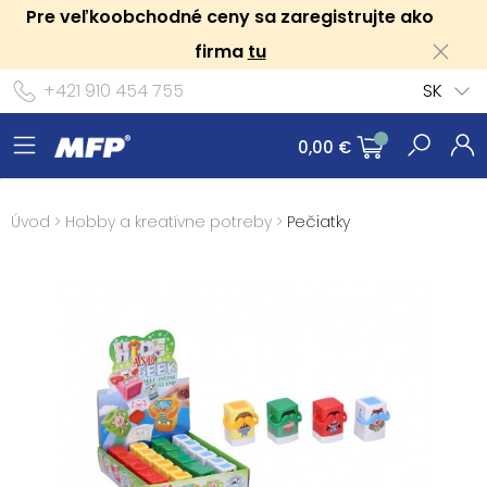
Pre veľkoobchodné ceny sa zaregistrujte ako
firma
tu
+421 910 454 755
SK
0,00 €
Úvod
>
Hobby a kreatívne potreby
>
Pečiatky