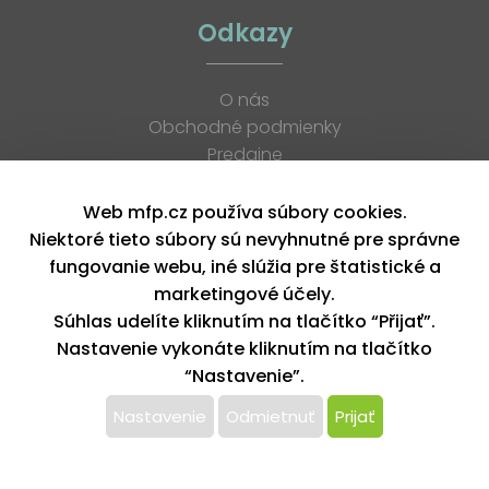
Odkazy
O nás
Obchodné podmienky
Predajne
Katalógy
K stiahnutiu
Web mfp.cz používa súbory cookies.
Blog
Niektoré tieto súbory sú nevyhnutné pre správne
Kontakt
fungovanie webu, iné slúžia pre štatistické a
Kariéra
marketingové účely.
XML feed
Súhlas udelíte kliknutím na tlačítko “Přijať”.
Nastavenie vykonáte kliknutím na tlačítko
“Nastavenie”.
Copyright © 2026, MFP paper s. r. o. | Všetky práva vyhradené
design by MFP
Nastavenie
Odmietnuť
Prijať
Tento web používa k poskytovaniu služieb,
personalizácií reklám a analýze návštevnosti súbory