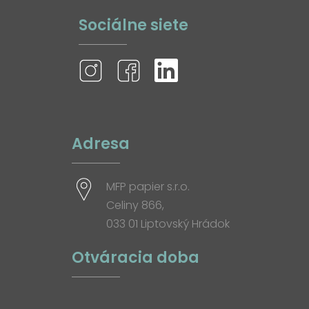
Sociálne siete
Adresa
MFP papier s.r.o.
Celiny 866,
033 01 Liptovský Hrádok
Otváracia doba