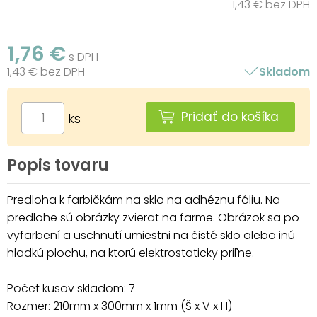
1,43 € bez DPH
1,76 €
s DPH
1,43 € bez DPH
Skladom
Pridať do košíka
ks
Popis tovaru
Predloha k farbičkám na sklo na adhéznu fóliu. Na
predlohe sú obrázky zvierat na farme. Obrázok sa po
vyfarbení a uschnutí umiestni na čisté sklo alebo inú
hladkú plochu, na ktorú elektrostaticky priľne.
Počet kusov skladom: 7
Rozmer: 210mm x 300mm x 1mm (Š x V x H)