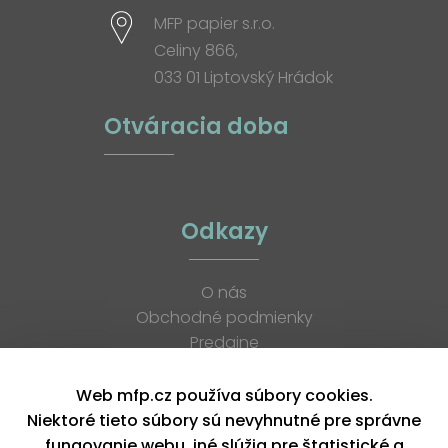
MFP papier s.r.o.
Celiny 866,
033 01 Liptovský Hrádok
Otváracia doba
Odkazy
O nás
Obchodné podmienky
Predajne
Katalógy
K stiahnutiu
Web mfp.cz používa súbory cookies.
Blog
Niektoré tieto súbory sú nevyhnutné pre správne
Kontakt
fungovanie webu, iné slúžia pre štatistické a