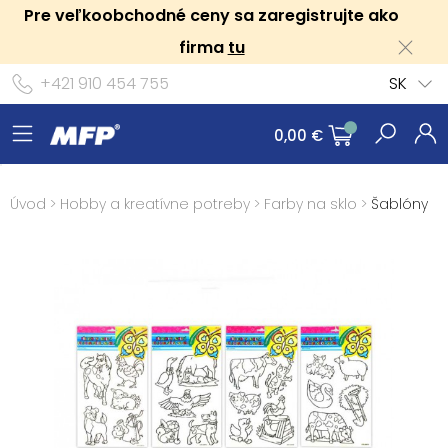
Pre veľkoobchodné ceny sa zaregistrujte ako
firma
tu
+421 910 454 755
SK
0,00 €
Úvod
>
Hobby a kreatívne potreby
>
Farby na sklo
>
Šablóny