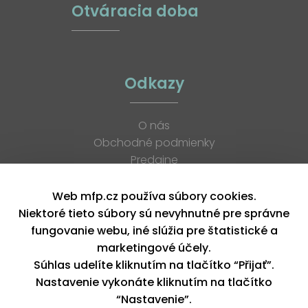
Otváracia doba
Odkazy
O nás
Obchodné podmienky
Predajne
Katalógy
K stiahnutiu
Web mfp.cz používa súbory cookies.
Blog
Niektoré tieto súbory sú nevyhnutné pre správne
Kontakt
fungovanie webu, iné slúžia pre štatistické a
Kariéra
marketingové účely.
XML feed
Súhlas udelíte kliknutím na tlačítko “Přijať”.
Nastavenie vykonáte kliknutím na tlačítko
“Nastavenie”.
Copyright © 2026, MFP paper s. r. o. | Všetky práva vyhradené