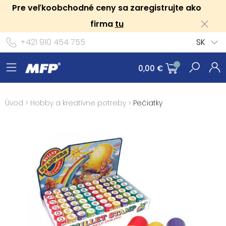
Pre veľkoobchodné ceny sa zaregistrujte ako
firma
tu
+421 910 454 755
SK
0,00 €
Úvod
>
Hobby a kreatívne potreby
>
Pečiatky