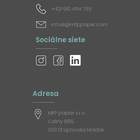
+421 910 454 755
infosk@mfppaper.com
Sociálne siete
Adresa
MFP papier s.r.o.
Celiny 866,
033 01 Liptovský Hrádok