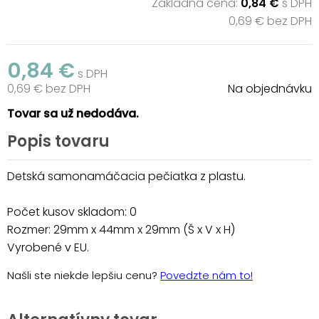
Základná cena:
0,84 €
s DPH
0,69 € bez DPH
0,84 €
s DPH
0,69 € bez DPH
Na objednávku
Tovar sa už nedodáva.
Popis tovaru
Detská samonamáčacia pečiatka z plastu.
Počet kusov skladom: 0
Rozmer: 29mm x 44mm x 29mm (Š x V x H)
Vyrobené v EU.
Našli ste niekde lepšiu cenu?
Povedzte nám to!