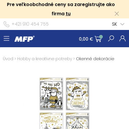
Pre veľkoobchodné ceny sa zaregistrujte ako
firma
tu
+421 910 454 755
SK
0,00 €
Úvod
>
Hobby a kreatívne potreby
>
Okenné dekorácie