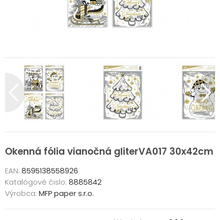
Okenná fólia vianočná gliterVA017 30x42cm
EAN:
8595138558926
Katalógové čislo:
8885842
Výrobca:
MFP paper s.r.o.