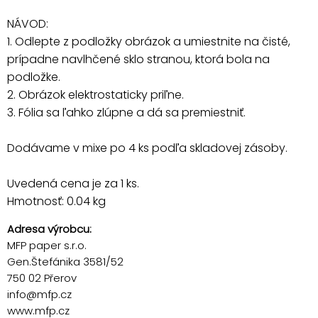
NÁVOD:
1. Odlepte z podložky obrázok a umiestnite na čisté,
prípadne navlhčené sklo stranou, ktorá bola na
podložke.
2. Obrázok elektrostaticky priľne.
3. Fólia sa ľahko zlúpne a dá sa premiestniť.
Dodávame v mixe po 4 ks podľa skladovej zásoby.
Uvedená cena je za 1 ks.
Hmotnosť: 0.04 kg
Adresa výrobcu:
MFP paper s.r.o.
Gen.Štefánika 3581/52
750 02 Přerov
info@mfp.cz
www.mfp.cz