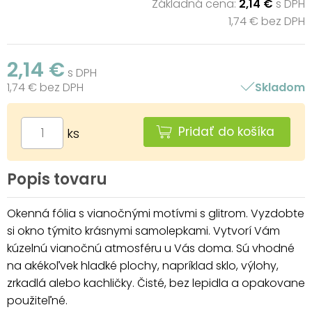
Základná cena:
2,14 €
s DPH
1,74 € bez DPH
2,14 €
s DPH
1,74 € bez DPH
Skladom
Pridať do košíka
ks
Popis tovaru
Okenná fólia s vianočnými motívmi s glitrom. Vyzdobte
si okno týmito krásnymi samolepkami. Vytvorí Vám
kúzelnú vianočnú atmosféru u Vás doma. Sú vhodné
na akékoľvek hladké plochy, napríklad sklo, výlohy,
zrkadlá alebo kachličky. Čisté, bez lepidla a opakovane
použiteľné.