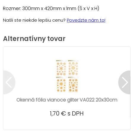
Rozmer: 300mm x 420mm x 1mm (Š x V x H)
Našli ste niekde lepšiu cenu?
Povedzte nám to!
Alternatívny tovar
Okenná fólia vianoce gliter VA022 20x30cm
1,70 € s DPH