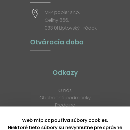
MFP papier s.r.o.
Celiny 866,
033 01 Liptovský Hrádok
Otváracia doba
Odkazy
O nás
Obchodné podmienky
Predajne
Katalógy
K stiahnutiu
Web mfp.cz používa súbory cookies.
Blog
Niektoré tieto súbory sú nevyhnutné pre správne