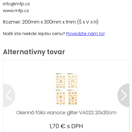
info@mfp.cz
www.mfp.cz
Rozmer: 200mm x 300mm x 1mm (Š x V x H)
Našli ste niekde lepšiu cenu?
Povedzte nám to!
Alternatívny tovar
Okenná fólia vianoce gliter VA022 20x30cm
1,70 € s DPH