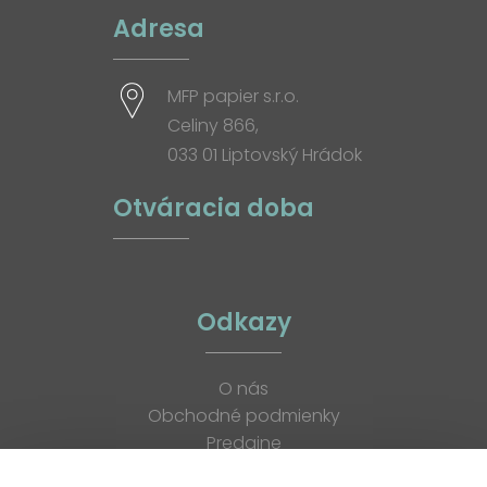
Adresa
MFP papier s.r.o.
Celiny 866,
033 01 Liptovský Hrádok
Otváracia doba
Odkazy
O nás
Obchodné podmienky
Predajne
Katalógy