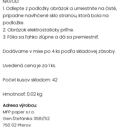
NÁVOD:
1. Odlepte z podložky obrázok a umiestnite na čisté,
prípadne navlhčené sklo stranou, ktorá bola na
podložke.
2. Obrázok elektrostaticky priľne.
3. Fólia sa ľahko zlúpne a dá sa premiestniť.
Dodávame v mixe po 4 ks podľa skladovej zásoby.
Uvedená cena je za 1 ks.
Počet kusov skladom: 42
Hmotnosť: 0.02 kg
Adresa výrobcu:
MFP paper s.r.o.
Gen.Štefánika 3581/52
750 02 Přerov