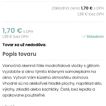
Základná cena:
1,70 €
s DPH
1,38 € bez DPH
1,70 €
s DPH
1,38 € bez DPH
Skladom
Tovar sa už nedodáva.
Popis tovaru
Vianočná okenná fólie modrofialové vločky s glitrom.
Vyzdobte si okno týmito krásnymi samolepkami na
okno. Vytvorí Vám kúzelnú atmosféru domova.
Vhodné sú na akékoľvek hladké plochy, napríklad sklo,
výlohy, zrkadlá alebo kachličky. Čisté, bez lepidla a
opakovane použiteľné.