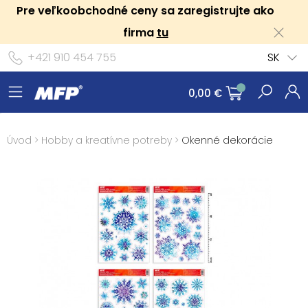
Pre veľkoobchodné ceny sa zaregistrujte ako
firma
tu
+421 910 454 755
SK
0,00 €
Úvod
>
Hobby a kreatívne potreby
>
Okenné dekorácie