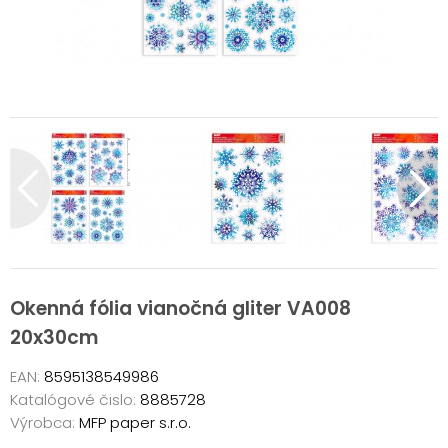
Okenná fólia vianočná gliter VA008
20x30cm
EAN:
8595138549986
Katalógové čislo:
8885728
Výrobca:
MFP paper s.r.o.