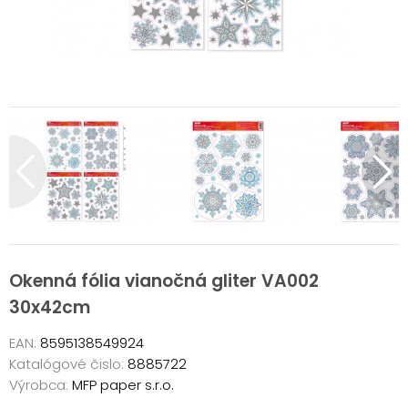
Okenná fólia vianočná gliter VA002
30x42cm
EAN:
8595138549924
Katalógové čislo:
8885722
Výrobca:
MFP paper s.r.o.