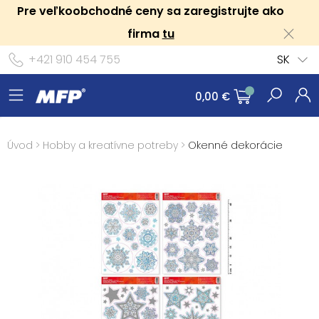
Pre veľkoobchodné ceny sa zaregistrujte ako
firma
tu
+421 910 454 755
SK
0,00 €
Úvod
>
Hobby a kreatívne potreby
>
Okenné dekorácie