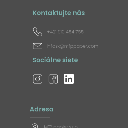
Kontaktujte nás
+421 910 454 755
infosk@mfppaper.com
Sociálne siete
Adresa
MFP papier s.r.o.