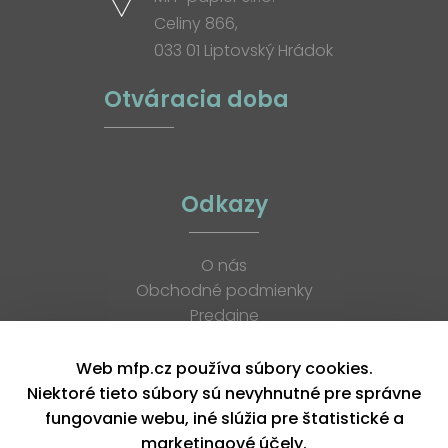
Celiny 866,
033 01 Liptovský Hrádok
Otváracia doba
Odkazy
O nás
Obchodné podmienky
Predajne
Katalógy
K stiahnutiu
Web mfp.cz používa súbory cookies.
Blog
Niektoré tieto súbory sú nevyhnutné pre správne
Kontakt
fungovanie webu, iné slúžia pre štatistické a
Kariéra
marketingové účely.