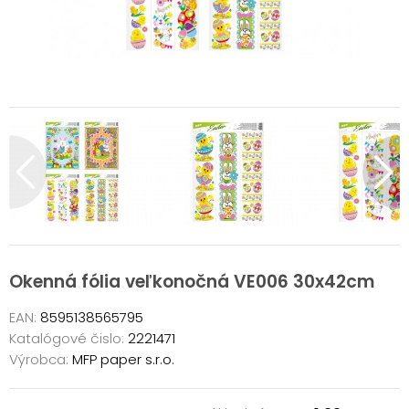
Okenná fólia veľkonočná VE006 30x42cm
EAN:
8595138565795
Katalógové čislo:
2221471
Výrobca:
MFP paper s.r.o.