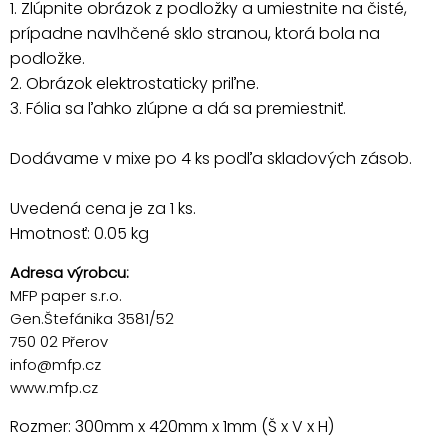
1. Zlúpnite obrázok z podložky a umiestnite na čisté,
prípadne navlhčené sklo stranou, ktorá bola na
podložke.
2. Obrázok elektrostaticky priľne.
3. Fólia sa ľahko zlúpne a dá sa premiestniť.
Dodávame v mixe po 4 ks podľa skladových zásob.
Uvedená cena je za 1 ks.
Hmotnosť: 0.05 kg
Adresa výrobcu:
MFP paper s.r.o.
Gen.Štefánika 3581/52
750 02 Přerov
info@mfp.cz
www.mfp.cz
Rozmer: 300mm x 420mm x 1mm (Š x V x H)