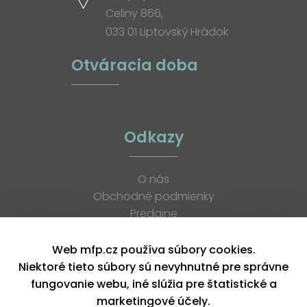
Celiny 866,
033 01 Liptovský Hrádok
Otváracia doba
Odkazy
O nás
Obchodné podmienky
Predajne
Katalógy
K stiahnutiu
Web mfp.cz používa súbory cookies.
Blog
Niektoré tieto súbory sú nevyhnutné pre správne
Kontakt
fungovanie webu, iné slúžia pre štatistické a
Kariéra
marketingové účely.