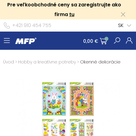
Pre veľkoobchodné ceny sa zaregistrujte ako
firma
tu
+421 910 454 755
SK
0,00 €
Úvod
>
Hobby a kreatívne potreby
>
Okenné dekorácie