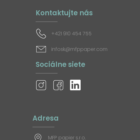
Kontaktujte nás
+421 910 454 755
infosk@mfppaper.com
Sociálne siete
Adresa
MFP papier s.r.o.