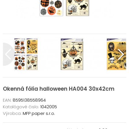
Okenná fólia halloween HA004 30x42cm
EAN:
8595138558964
Katalógové čislo:
1042005
Výrobca:
MFP paper s.r.o.