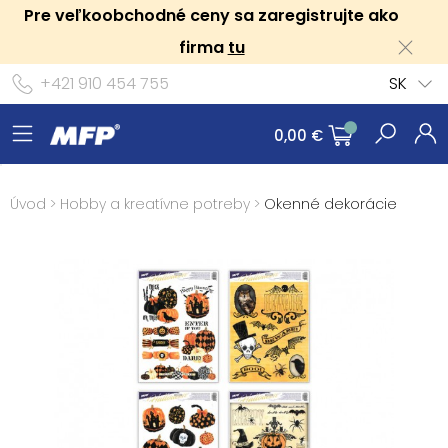
Pre veľkoobchodné ceny sa zaregistrujte ako
firma
tu
+421 910 454 755
SK
0,00 €
Úvod
>
Hobby a kreatívne potreby
>
Okenné dekorácie