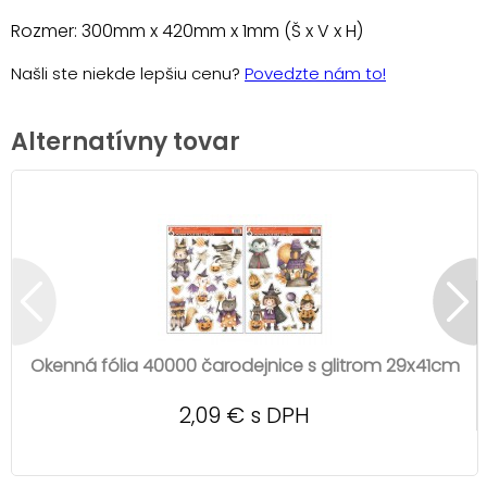
Rozmer: 300mm x 420mm x 1mm (Š x V x H)
Našli ste niekde lepšiu cenu?
Povedzte nám to!
Alternatívny tovar
Okenná fólia 40000 čarodejnice s glitrom 29x41cm
2,09 € s DPH