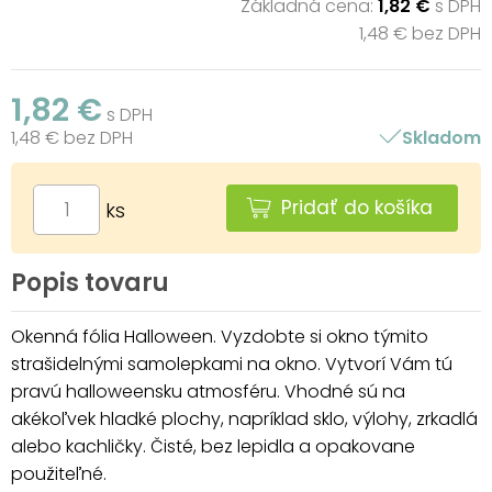
Základná cena:
1,82 €
s DPH
1,48 € bez DPH
1,82 €
s DPH
1,48 € bez DPH
Skladom
Pridať do košíka
ks
Popis tovaru
Okenná fólia Halloween. Vyzdobte si okno týmito
strašidelnými samolepkami na okno. Vytvorí Vám tú
pravú halloweensku atmosféru. Vhodné sú na
akékoľvek hladké plochy, napríklad sklo, výlohy, zrkadlá
alebo kachličky. Čisté, bez lepidla a opakovane
použiteľné.