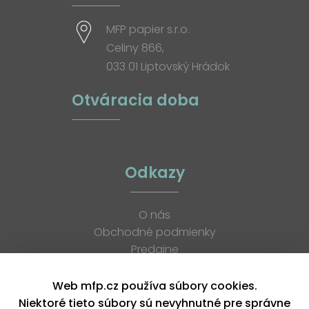
MFP papier s.r.o.
Celiny 866,
033 01 Liptovský Hrádok
Otváracia doba
Odkazy
O nás
Obchodné podmienky
Predajne
Katalógy
K stiahnutiu
Web mfp.cz používa súbory cookies.
Blog
Niektoré tieto súbory sú nevyhnutné pre správne