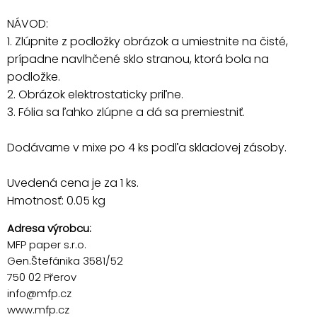
NÁVOD:
1. Zlúpnite z podložky obrázok a umiestnite na čisté,
prípadne navlhčené sklo stranou, ktorá bola na
podložke.
2. Obrázok elektrostaticky priľne.
3. Fólia sa ľahko zlúpne a dá sa premiestniť.
Dodávame v mixe po 4 ks podľa skladovej zásoby.
Uvedená cena je za 1 ks.
Hmotnosť: 0.05 kg
Adresa výrobcu:
MFP paper s.r.o.
Gen.Štefánika 3581/52
750 02 Přerov
info@mfp.cz
www.mfp.cz