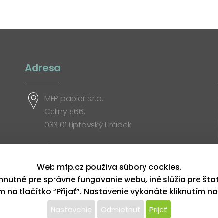
Adresa
MFP papier s.r.o.
Celiny 866,
033 01 Liptovský Hrádok
Otváracia doba
Web mfp.cz používa súbory cookies.
hnutné pre správne fungovanie webu, iné slúžia pre šta
ím na tlačítko “Přijať”. Nastavenie vykonáte kliknutím na
Nastavenie
Odmietnuť
Prijať