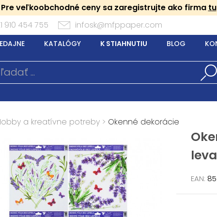
Pre veľkoobchodné ceny sa zaregistrujte ako firma
tu
1 910 454 755
infosk@mfppaper.com
EDAJNE
KATALÓGY
K STIAHNUTIU
BLOG
KO
Hobby a kreatívne potreby
>
Okenné dekorácie
Oken
lev
EAN:
85