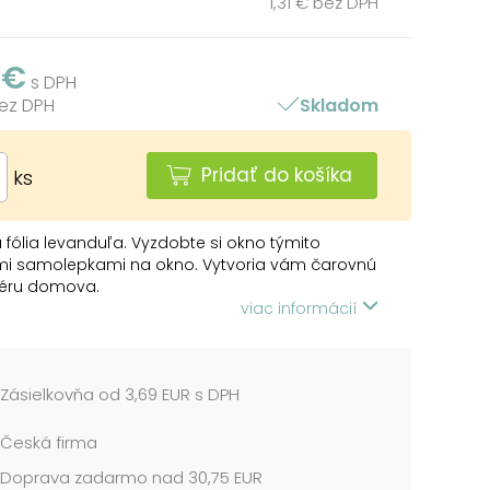
1,31 € bez DPH
 €
s DPH
bez DPH
Skladom
Pridať do košíka
ks
fólia levanduľa. Vyzdobte si okno týmito
mi samolepkami na okno. Vytvoria vám čarovnú
éru domova.
viac informácií
 z podložky obrázok a umiestnite ho na čisté,
e navlhčené sklo tou stranou, ktorá bola na
Zásielkovňa od 3,69 EUR s DPH
e. Obrázok elektrostaticky priľne. Fólia sa ľahko
lepiť a premiestniť.
Česká firma
me v mixe po 4 ks podľa skladovej zásoby.
Doprava zadarmo nad 30,75 EUR