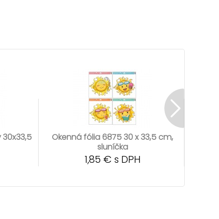
y 30x33,5
Okenná fólia 6875 30 x 33,5 cm,
Okenn
sluníčka
1,85 € s DPH