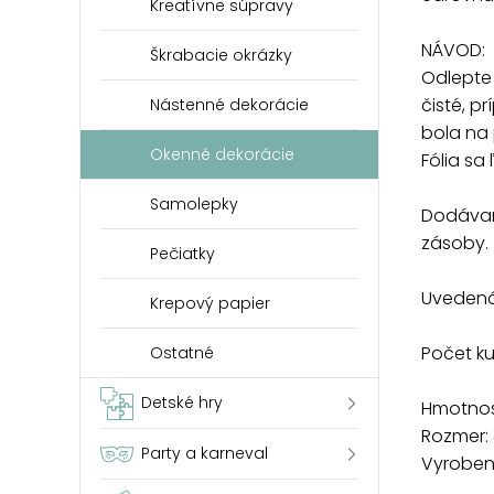
Kreatívne súpravy
NÁVOD:
Škrabacie okrázky
Odlepte 
čisté, p
Nástenné dekorácie
bola na 
Okenné dekorácie
Fólia sa
Samolepky
Dodávam
zásoby.
Pečiatky
Uvedená 
Krepový papier
Počet k
Ostatné
Detské hry
Hmotnosť
Rozmer:
Party a karneval
Vyrobené