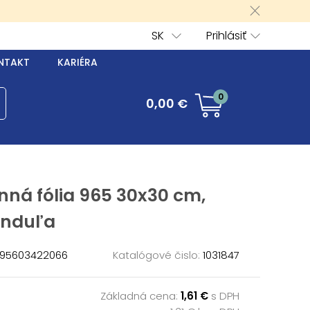
SK
Prihlásiť
NTAKT
KARIÉRA
0
0,00 €
ná fólia 965 30x30 cm,
anduľa
95603422066
Katalógové čislo:
1031847
Základná cena:
1,61 €
s DPH