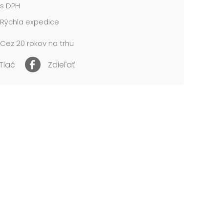
s DPH
cena je za 1 ks....
Rýchla expedice
Cez 20 rokov na trhu
Tlač
Zdieľať