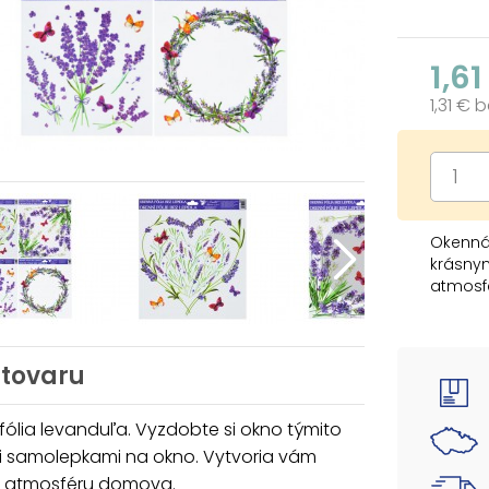
1,61
1,31 € 
Okenná 
krásny
atmosf
NÁVOD:
Odlepte
 tovaru
prípadn
podložk
môže od
ólia levanduľa. Vyzdobte si okno týmito
i samolepkami na okno. Vytvoria vám
Dodáva
 atmosféru domova.