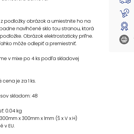
Uvedená 
z podložky obrázok a umiestnite ho na
rípadne navlhčené sklo tou stranou, ktorá
podložke. Obrázok elektrostaticky priľne.
 ľahko môže odlepiť a premiestniť.
e v mixe po 4 ks podľa skladovej
cena je za 1 ks.
usov skladom: 48
: 0.04 kg
 300mm x 300mm x 1mm (Š x V x H)
 v EU.