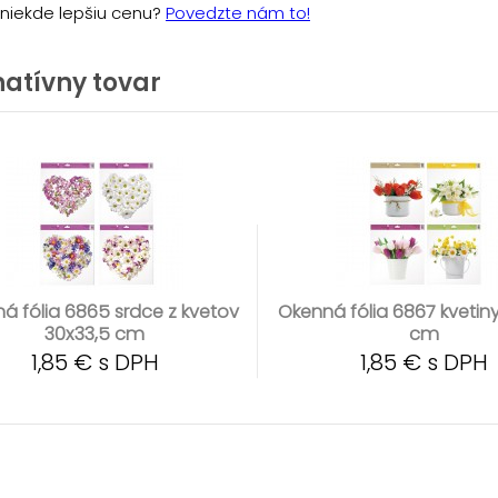
e niekde lepšiu cenu?
Povedzte nám to!
natívny tovar
á fólia 6865 srdce z kvetov
Okenná fólia 6867 kvetin
30x33,5 cm
cm
1,85 € s DPH
1,85 € s DPH