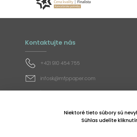
Kontaktujte nás
+421 910 454 755
infosk@mfppaper.com
Sociálne siete
Niektoré tieto súbory sú nevy
Súhlas udelíte kliknut