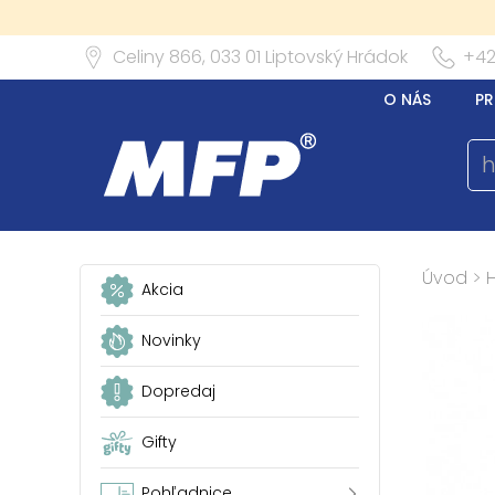
Celiny 866,
033 01
Liptovský Hrádok
+42
O NÁS
PR
Úvod
>
Akcia
Novinky
Dopredaj
Gifty
Pohľadnice