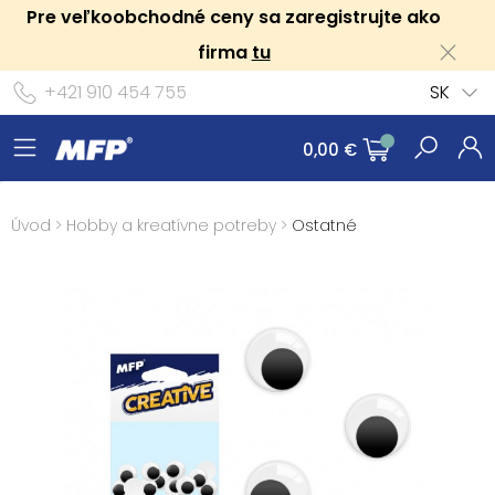
Pre veľkoobchodné ceny sa zaregistrujte ako
firma
tu
+421 910 454 755
SK
0,00 €
Úvod
>
Hobby a kreatívne potreby
>
Ostatné