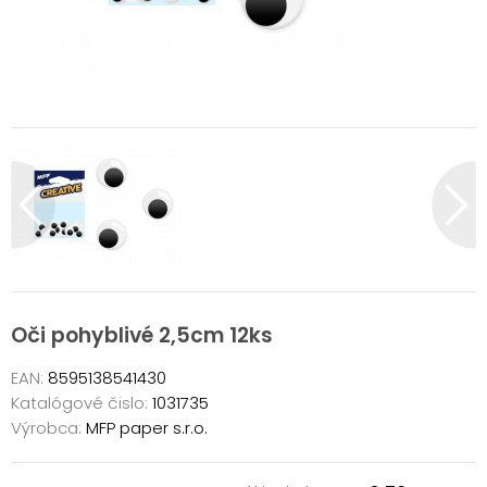
Oči pohyblivé 2,5cm 12ks
EAN:
8595138541430
Katalógové čislo:
1031735
Výrobca:
MFP paper s.r.o.