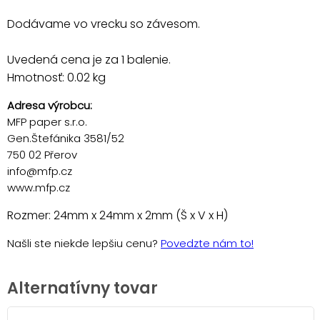
Dodávame vo vrecku so závesom.
Uvedená cena je za 1 balenie.
Hmotnosť: 0.02 kg
Adresa výrobcu:
MFP paper s.r.o.
Gen.Štefánika 3581/52
750 02 Přerov
info@mfp.cz
www.mfp.cz
Rozmer: 24mm x 24mm x 2mm (Š x V x H)
Našli ste niekde lepšiu cenu?
Povedzte nám to!
Alternatívny tovar