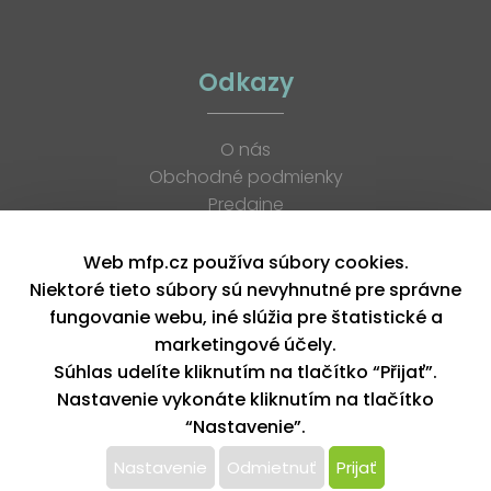
Odkazy
O nás
Obchodné podmienky
Predajne
Katalógy
K stiahnutiu
Web mfp.cz používa súbory cookies.
Blog
Niektoré tieto súbory sú nevyhnutné pre správne
Kontakt
fungovanie webu, iné slúžia pre štatistické a
Kariéra
marketingové účely.
XML feed
Súhlas udelíte kliknutím na tlačítko “Přijať”.
Nastavenie vykonáte kliknutím na tlačítko
“Nastavenie”.
Copyright © 2026, MFP paper s. r. o. | Všetky práva vyhradené
design by MFP
Nastavenie
Odmietnuť
Prijať
Tento web používa k poskytovaniu služieb,