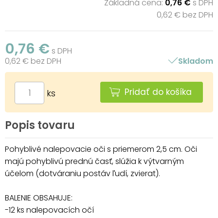
Základná cena:
0,76 €
s DPH
0,62 € bez DPH
0,76 €
s DPH
0,62 € bez DPH
Skladom
Pridať do košíka
ks
Popis tovaru
Pohyblivé nalepovacie oči s priemerom 2,5 cm. Oči
majú pohyblivú prednú časť, slúžia k výtvarným
účelom (dotváraniu postáv ľudí, zvierat).
BALENIE OBSAHUJE:
-12 ks nalepovacích očí