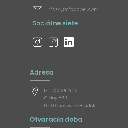
infosk@mfppaper.com
Sociálne siete
Adresa
MFP papier s.r.o.
Celiny 866,
033 01 Liptovský Hrádok
Otváracia doba