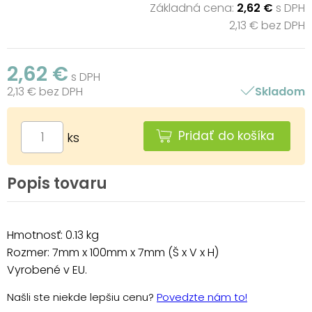
Základná cena:
2,62 €
s DPH
2,13 € bez DPH
2,62 €
s DPH
2,13 € bez DPH
Skladom
Pridať do košíka
ks
Popis tovaru
Hmotnosť: 0.13 kg
Rozmer: 7mm x 100mm x 7mm (Š x V x H)
Vyrobené v EU.
Našli ste niekde lepšiu cenu?
Povedzte nám to!