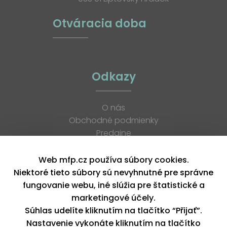
Otváracia doba
Odkazy
O nás
Obchodné podmienky
Predajne
Katalógy
K stiahnutiu
Web mfp.cz používa súbory cookies.
Blog
Niektoré tieto súbory sú nevyhnutné pre správne
Kontakt
fungovanie webu, iné slúžia pre štatistické a
Kariéra
marketingové účely.
XML feed
Súhlas udelíte kliknutím na tlačítko “Přijať”.
Nastavenie vykonáte kliknutím na tlačítko