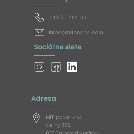
+421 910 454 755
infosk@mfppaper.com
Sociálne siete
Adresa
MFP papier s.r.o.
Celiny 866,
033 01 Liptovský Hrádok