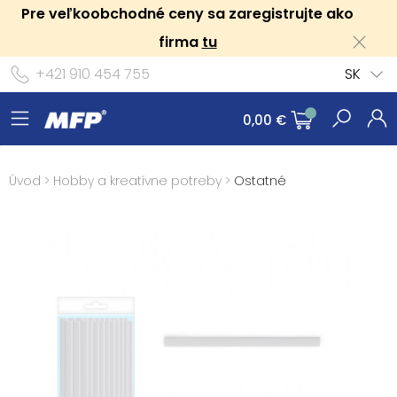
Pre veľkoobchodné ceny sa zaregistrujte ako
firma
tu
+421 910 454 755
SK
0,00 €
Úvod
>
Hobby a kreatívne potreby
>
Ostatné