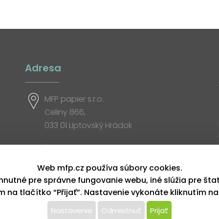
Adresa
MFP papier s.r.o.
Celiny 866,
033 01 Liptovský Hrádok
Otváracia doba
Web mfp.cz používa súbory cookies.
hnutné pre správne fungovanie webu, iné slúžia pre šta
ím na tlačítko “Přijať”. Nastavenie vykonáte kliknutím na
Nastavenie
Odmietnuť
Prijať