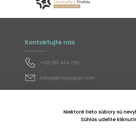
Kontaktujte nás
+421 910 454 755
infosk@mfppaper.com
Sociálne siete
Niektoré tieto súbory sú nevy
Súhlas udelíte kliknut