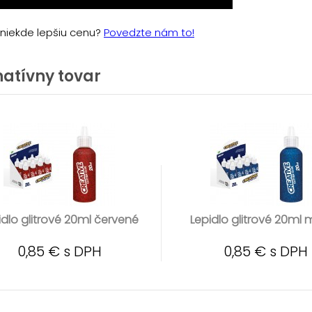
e niekde lepšiu cenu?
Povedzte nám to!
natívny tovar
idlo glitrové 20ml červené
Lepidlo glitrové 20ml
0,85 € s DPH
0,85 € s DPH