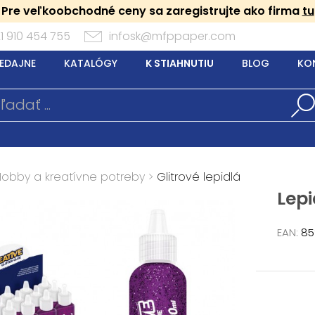
Pre veľkoobchodné ceny sa zaregistrujte ako firma
tu
1 910 454 755
infosk@mfppaper.com
EDAJNE
KATALÓGY
K STIAHNUTIU
BLOG
KO
Hobby a kreatívne potreby
>
Glitrové lepidlá
Lepi
EAN:
85