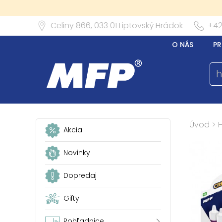
Celiny 866,
033 01
Liptovský Hrádok
+42
O NÁS
PR
Úvod
>
Akcia
Novinky
Dopredaj
Gifty
Pohľadnice