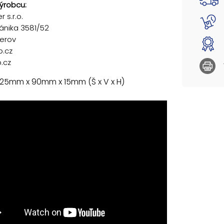
ýrobcu:
 s.r.o.
ánika 3581/52
řerov
p.cz
.cz
 25mm x 90mm x 15mm (Š x V x H)