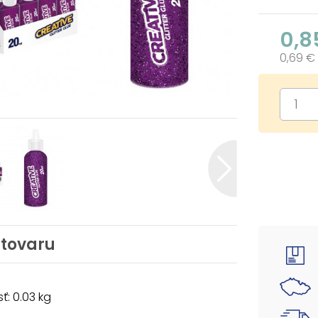
0,8
0,69 €
 tovaru
: 0.03 kg