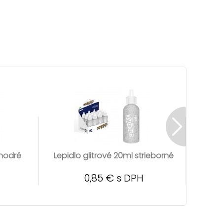
 modré
Lepidlo glitrové 20ml strieborné
Lep
0,85 € s DPH