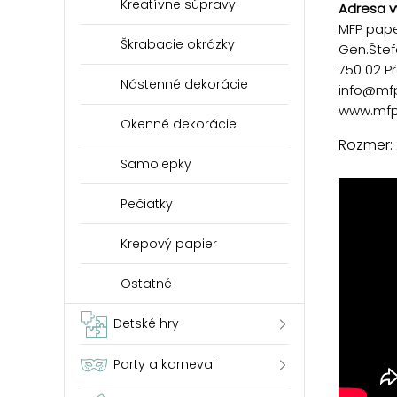
Kreatívne súpravy
Adresa v
MFP paper
Škrabacie okrázky
Gen.Štef
750 02 P
Nástenné dekorácie
info@mf
www.mfp
Okenné dekorácie
Rozmer:
Samolepky
Pečiatky
Krepový papier
Ostatné
Detské hry
Party a karneval