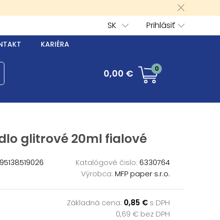
SK
Prihlásiť
NTAKT
KARIÉRA
0
0,00 €
dlo glitrové 20ml fialové
95138519026
Katalógové čislo:
6330764
Výrobca:
MFP paper s.r.o.
Základná cena:
0,85 €
s DPH
0,69 € bez DPH