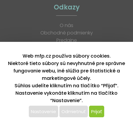
Odkazy
O nás
Obchodné podmienky
Predajne
Katalógy
K stiahnutiu
Web mfp.cz používa súbory cookies.
Blog
Niektoré tieto súbory sú nevyhnutné pre správne
Kontakt
fungovanie webu, iné slúžia pre štatistické a
Kariéra
marketingové účely.
XML feed
Súhlas udelíte kliknutím na tlačítko “Přijať”.
Nastavenie vykonáte kliknutím na tlačítko
“Nastavenie”.
Copyright © 2026, MFP paper s. r. o. | Všetky práva vyhradené
design by MFP
Nastavenie
Odmietnuť
Prijať
Tento web používa k poskytovaniu služieb,
personalizácií reklám a analýze návštevnosti súbory
cookie. Používaním tohto webu s tým súhlasíte.