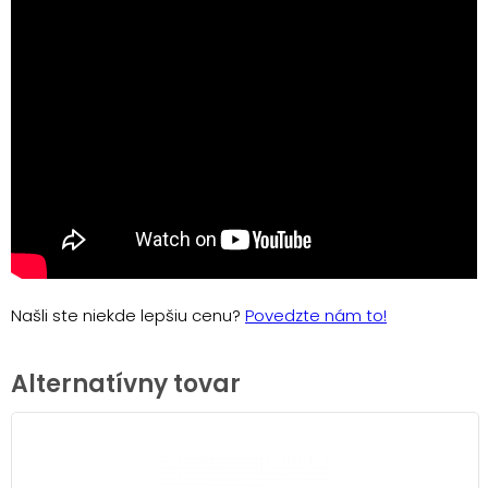
Našli ste niekde lepšiu cenu?
Povedzte nám to!
Alternatívny tovar