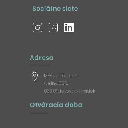
Sociálne siete
Adresa
MFP papier s.r.o.
Celiny 866,
033 01 Liptovský Hrádok
Otváracia doba