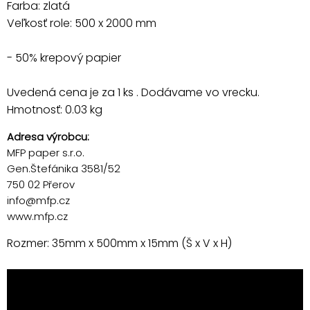
Farba: zlatá
Veľkosť role: 500 x 2000 mm
- 50% krepový papier
Uvedená cena je za 1 ks . Dodávame vo vrecku.
Hmotnosť: 0.03 kg
Adresa výrobcu:
MFP paper s.r.o.
Gen.Štefánika 3581/52
750 02 Přerov
info@mfp.cz
www.mfp.cz
Rozmer: 35mm x 500mm x 15mm (Š x V x H)