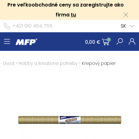
Pre veľkoobchodné ceny sa zaregistrujte ako
firma
tu
+421 910 454 755
SK
0,00 €
Úvod
>
Hobby a kreatívne potreby
>
Krepový papier