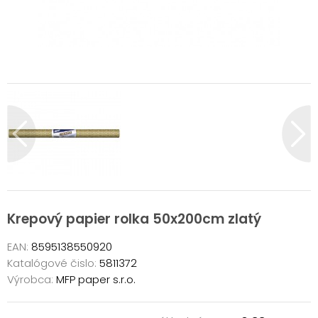
Krepový papier rolka 50x200cm zlatý
EAN:
8595138550920
Katalógové čislo:
5811372
Výrobca:
MFP paper s.r.o.