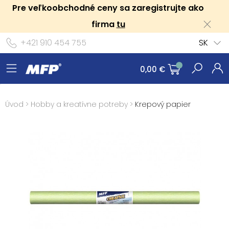
Pre veľkoobchodné ceny sa zaregistrujte ako
firma
tu
+421 910 454 755
SK
0,00 €
Úvod
>
Hobby a kreatívne potreby
>
Krepový papier