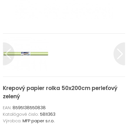
Krepový papier rolka 50x200cm perleťový
zelený
EAN:
8595138550838
Katalógové čislo:
5811363
Výrobca:
MFP paper s.r.o.