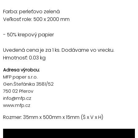
Farba: perleťovo zelená
Veľkosť role: 500 x 2000 mm
- 50% krepový papier
Uvedená cena je za 1 ks. Dodávame vo vrecku.
Hmotnosť: 0.03 kg
Adresa výrobcu:
MFP paper s.r.o.
Gen.Štefánika 3581/52
750 02 Přerov
info@mfp.cz
www.mfp.cz
Rozmer: 35mm x 500mm x 15mm (Š x V x H)