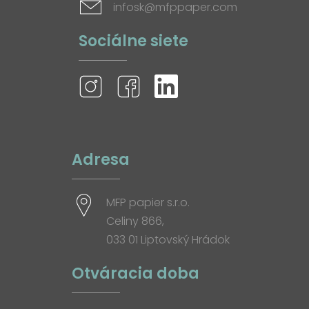
infosk@mfppaper.com
Sociálne siete
Adresa
MFP papier s.r.o.
Celiny 866,
033 01 Liptovský Hrádok
Otváracia doba