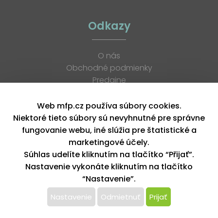
Odkazy
O nás
Obchodné podmienky
Predajne
Katalógy
K stiahnutiu
Web mfp.cz používa súbory cookies.
Blog
Niektoré tieto súbory sú nevyhnutné pre správne
Kontakt
fungovanie webu, iné slúžia pre štatistické a
Kariéra
marketingové účely.
XML feed
Súhlas udelíte kliknutím na tlačítko “Přijať”.
Nastavenie vykonáte kliknutím na tlačítko
“Nastavenie”.
Copyright © 2026, MFP paper s. r. o. | Všetky práva vyhradené
design by MFP
Nastavenie
Odmietnuť
Prijať
Tento web používa k poskytovaniu služieb,
personalizácií reklám a analýze návštevnosti súbory