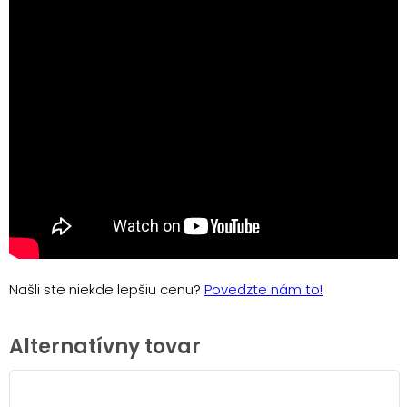
Našli ste niekde lepšiu cenu?
Povedzte nám to!
Alternatívny tovar