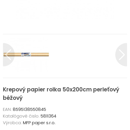
Krepový papier rolka 50x200cm perleťový
béžový
EAN:
8595138550845
Katalógové čislo:
5811364
Výrobca:
MFP paper s.r.o.