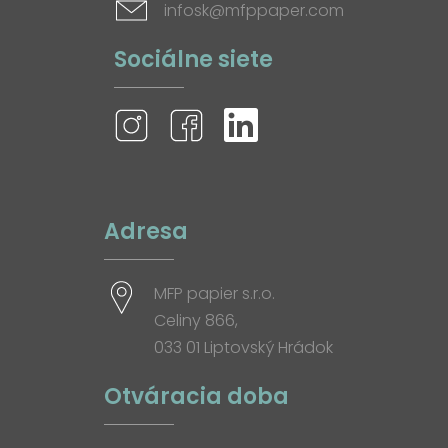
infosk@mfppaper.com
Sociálne siete
Adresa
MFP papier s.r.o.
Celiny 866,
033 01 Liptovský Hrádok
Otváracia doba