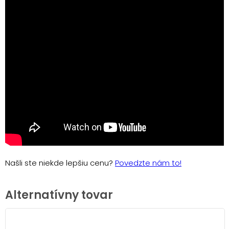
Našli ste niekde lepšiu cenu?
Povedzte nám to!
Alternatívny tovar