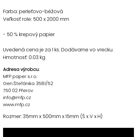
Farba: perleťovo-béžová
Veľkosť role: 500 x 2000 mm
- 50 % krepový papier
Uvedená cena je za 1 ks. Dodávame vo vrecku.
Hmotnosť: 0.03 kg
Adresa výrobcu:
MFP paper s.r.o.
Gen.Štefánika 3581/52
750 02 Přerov
info@mfp.cz
www.mfp.cz
Rozmer: 35mm x 500mm x 15mm (Š x V x H)