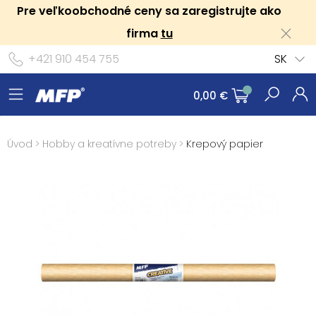
Pre veľkoobchodné ceny sa zaregistrujte ako
firma
tu
+421 910 454 755
SK
0,00 €
Úvod
>
Hobby a kreatívne potreby
>
Krepový papier