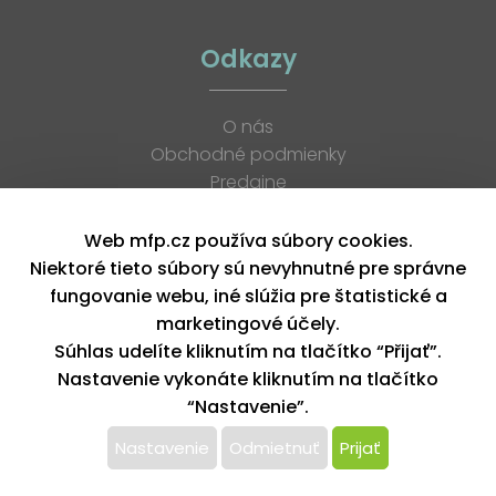
Odkazy
O nás
Obchodné podmienky
Predajne
Katalógy
K stiahnutiu
Web mfp.cz používa súbory cookies.
Blog
Niektoré tieto súbory sú nevyhnutné pre správne
Kontakt
fungovanie webu, iné slúžia pre štatistické a
Kariéra
marketingové účely.
XML feed
Súhlas udelíte kliknutím na tlačítko “Přijať”.
Nastavenie vykonáte kliknutím na tlačítko
“Nastavenie”.
Copyright © 2026, MFP paper s. r. o. | Všetky práva vyhradené
design by MFP
Nastavenie
Odmietnuť
Prijať
Tento web používa k poskytovaniu služieb,
personalizácií reklám a analýze návštevnosti súbory