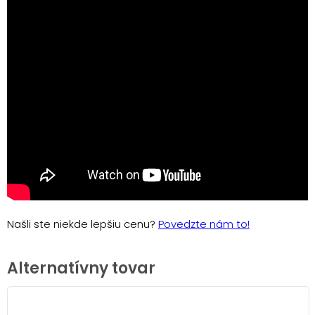
Našli ste niekde lepšiu cenu?
Povedzte nám to!
Alternatívny tovar