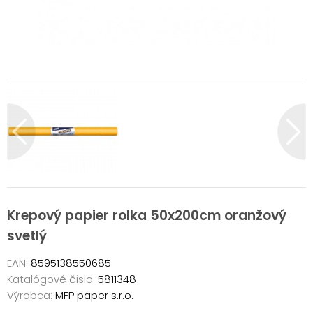
Krepový papier rolka 50x200cm oranžový
svetlý
EAN:
8595138550685
Katalógové čislo:
5811348
Výrobca:
MFP paper s.r.o.