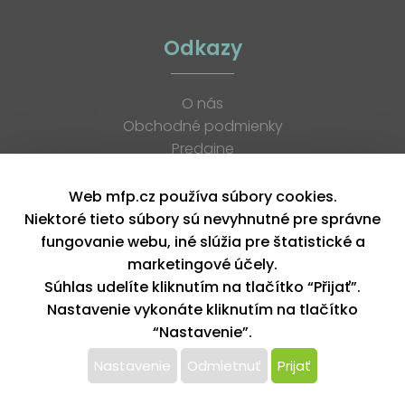
Odkazy
O nás
Obchodné podmienky
Predajne
Katalógy
K stiahnutiu
Web mfp.cz používa súbory cookies.
Blog
Niektoré tieto súbory sú nevyhnutné pre správne
Kontakt
fungovanie webu, iné slúžia pre štatistické a
Kariéra
marketingové účely.
XML feed
Súhlas udelíte kliknutím na tlačítko “Přijať”.
Nastavenie vykonáte kliknutím na tlačítko
“Nastavenie”.
Copyright © 2026, MFP paper s. r. o. | Všetky práva vyhradené
design by MFP
Nastavenie
Odmietnuť
Prijať
Tento web používa k poskytovaniu služieb,
personalizácií reklám a analýze návštevnosti súbory