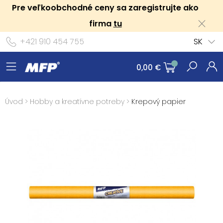
Pre veľkoobchodné ceny sa zaregistrujte ako
firma
tu
+421 910 454 755
SK
0,00 €
Úvod
>
Hobby a kreatívne potreby
>
Krepový papier