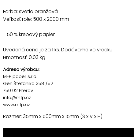
Farba: svetlo oranžová
Veľkosť role: 500 x 2000 mm
- 50 % krepový papier
Uvedená cena je za 1 ks. Dodávame vo vrecku.
Hmotnosť: 0.03 kg
Adresa výrobcu:
MFP paper s.r.o.
Gen.Štefánika 3581/52
750 02 Přerov
info@mfp.cz
www.mfp.cz
Rozmer: 35mm x 500mm x 15mm (Š x V x H)