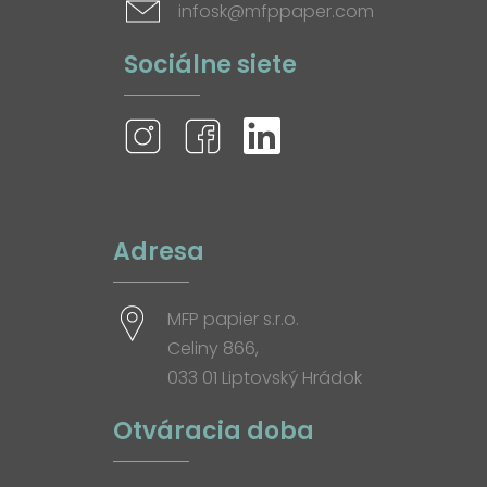
infosk@mfppaper.com
Sociálne siete
Adresa
MFP papier s.r.o.
Celiny 866,
033 01 Liptovský Hrádok
Otváracia doba