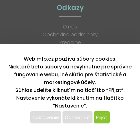
Odkazy
O nás
Obchodné podmienky
Predajne
Katalógy
K stiahnutiu
Web mfp.cz používa súbory cookies.
Blog
Niektoré tieto súbory sú nevyhnutné pre správne
Kontakt
fungovanie webu, iné slúžia pre štatistické a
Kariéra
marketingové účely.
XML feed
Súhlas udelíte kliknutím na tlačítko “Přijať”.
Nastavenie vykonáte kliknutím na tlačítko
“Nastavenie”.
Copyright © 2026, MFP paper s. r. o. | Všetky práva vyhradené
design by MFP
Nastavenie
Odmietnuť
Prijať
Tento web používa k poskytovaniu služieb,
personalizácií reklám a analýze návštevnosti súbory
cookie. Používaním tohto webu s tým súhlasíte.