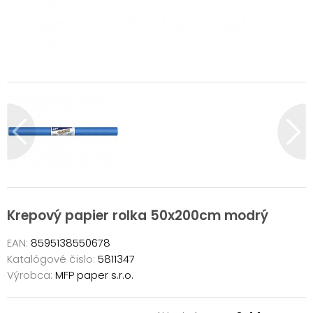
Krepový papier rolka 50x200cm modrý
EAN:
8595138550678
Katalógové čislo:
5811347
Výrobca:
MFP paper s.r.o.