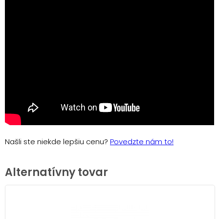
Našli ste niekde lepšiu cenu?
Povedzte nám to!
Alternatívny tovar