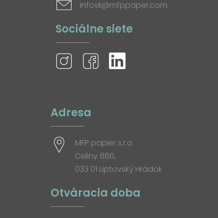
infosk@mfppaper.com
Sociálne siete
Adresa
MFP papier s.r.o.
Celiny 866,
033 01 Liptovský Hrádok
Otváracia doba