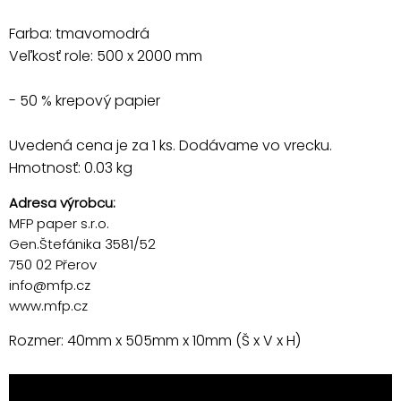
Farba: tmavomodrá
Veľkosť role: 500 x 2000 mm
- 50 % krepový papier
Uvedená cena je za 1 ks. Dodávame vo vrecku.
Hmotnosť: 0.03 kg
Adresa výrobcu:
MFP paper s.r.o.
Gen.Štefánika 3581/52
750 02 Přerov
info@mfp.cz
www.mfp.cz
Rozmer: 40mm x 505mm x 10mm (Š x V x H)