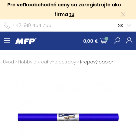
Pre veľkoobchodné ceny sa zaregistrujte ako
firma
tu
+421 910 454 755
SK
0,00 €
Úvod
>
Hobby a kreatívne potreby
>
Krepový papier