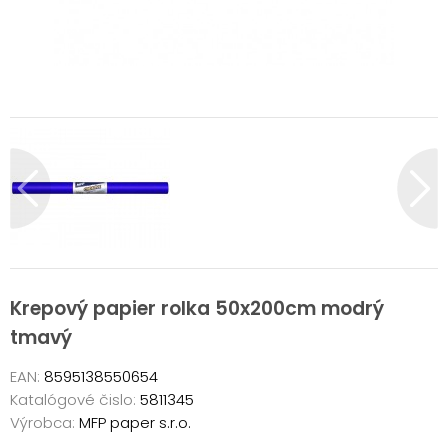
Krepový papier rolka 50x200cm modrý
tmavý
EAN:
8595138550654
Katalógové čislo:
5811345
Výrobca:
MFP paper s.r.o.