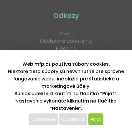
Odkazy
O nás
Obchodné podmienky
Predajne
Katalógy
K stiahnutiu
Web mfp.cz používa súbory cookies.
Blog
Niektoré tieto súbory sú nevyhnutné pre správne
Kontakt
fungovanie webu, iné slúžia pre štatistické a
Kariéra
marketingové účely.
XML feed
Súhlas udelíte kliknutím na tlačítko “Přijať”.
Nastavenie vykonáte kliknutím na tlačítko
“Nastavenie”.
Copyright © 2026, MFP paper s. r. o. | Všetky práva vyhradené
design by MFP
Nastavenie
Odmietnuť
Prijať
Tento web používa k poskytovaniu služieb,
personalizácií reklám a analýze návštevnosti súbory