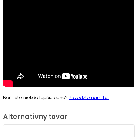
Našli ste niekde lepšiu cenu?
Povedzte nám to!
Alternatívny tovar