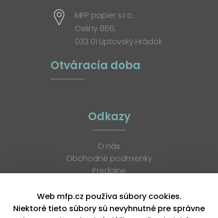
MFP papier s.r.o.
Celiny 866,
033 01 Liptovský Hrádok
Otváracia doba
Odkazy
O nás
Obchodné podmienky
Predajne
Katalógy
K stiahnutiu
Web mfp.cz používa súbory cookies.
Blog
Niektoré tieto súbory sú nevyhnutné pre správne