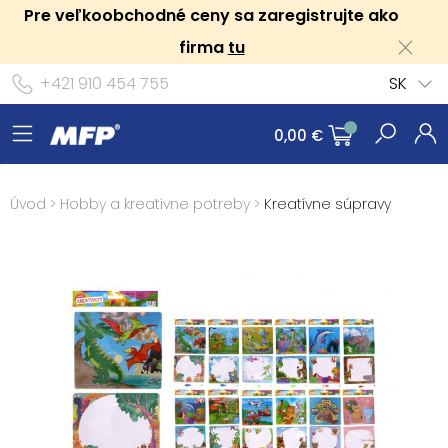
Pre veľkoobchodné ceny sa zaregistrujte ako
firma
tu
+421 910 454 755
SK
0,00 €
Úvod
>
Hobby a kreatívne potreby
>
Kreatívne súpravy