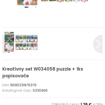
Kreatívny set W034058 puzzle + 1ks
popisovače
EAN:
8590331976379
Katalógové čislo:
5330456
Základná cena:
1,26 €
s DPH