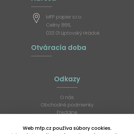
MFP papier s.r.o.
Celiny 866,
033 01 Liptovský Hrádok
Otváracia doba
Odkazy
O nás
Obchodné podmienky
Predajne
Katalógy
K stiahnutiu
Web mfp.cz používa súbory cookies.