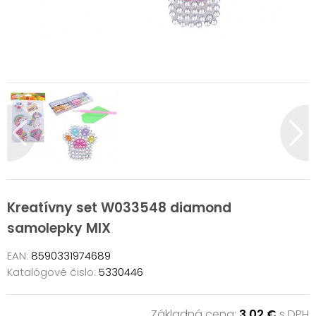
Kreatívny set W033548 diamond
samolepky MIX
EAN:
8590331974689
Katalógové čislo:
5330446
Základná cena:
3,02 €
s DPH