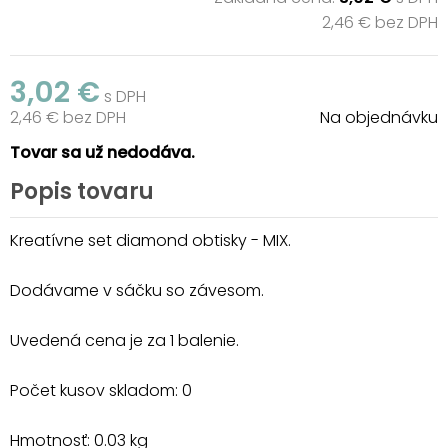
2,46 € bez DPH
3,02 €
s DPH
2,46 € bez DPH
Na objednávku
Tovar sa už nedodáva.
Popis tovaru
Kreatívne set diamond obtisky - MIX.
Dodávame v sáčku so závesom.
Uvedená cena je za 1 balenie.
Počet kusov skladom: 0
Hmotnosť: 0.03 kg