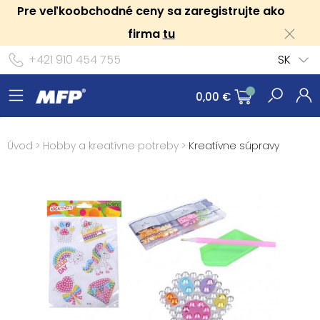
Pre veľkoobchodné ceny sa zaregistrujte ako
firma
tu
+421 910 454 755
SK
0,00 €
Úvod
>
Hobby a kreatívne potreby
>
Kreatívne súpravy