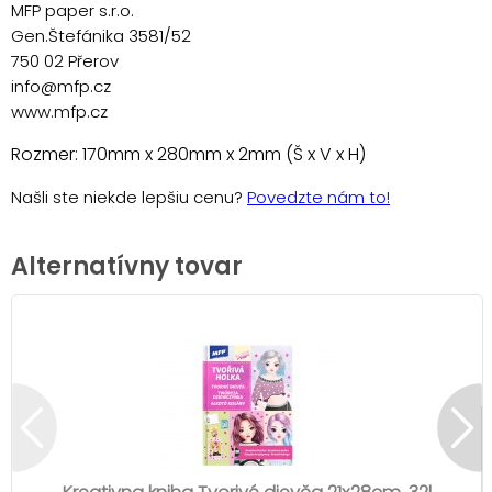
MFP paper s.r.o.
Gen.Štefánika 3581/52
750 02 Přerov
info@mfp.cz
www.mfp.cz
Rozmer: 170mm x 280mm x 2mm (Š x V x H)
Našli ste niekde lepšiu cenu?
Povedzte nám to!
Alternatívny tovar