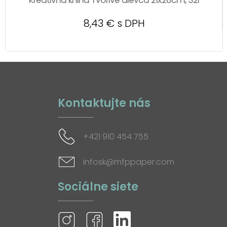
Kreativna kniha Tvorivé dievča 21x28cm, 32l
8,43 € s DPH
Kontaktujte nás
+421 910 454 755
infosk@mfppaper.com
Sociálne siete