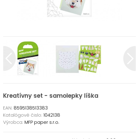
Kreatívny set - samolepky líška
EAN:
8595138513383
Katalógové čislo:
1042138
Výrobca:
MFP paper s.r.o.