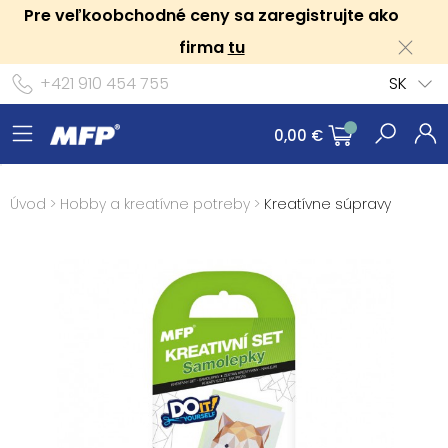
Pre veľkoobchodné ceny sa zaregistrujte ako
firma
tu
+421 910 454 755
SK
0,00 €
Úvod
>
Hobby a kreatívne potreby
>
Kreatívne súpravy