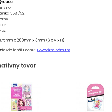
ýrobcu:
 s.r.o.
ánika 3581/52
řerov
p.cz
.cz
 175mm x 280mm x 3mm (Š x V x H)
e niekde lepšiu cenu?
Povedzte nám to!
natívny tovar