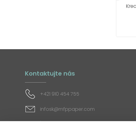
Krea
Kontaktujte nás
+421 910 454 755
infosk@mfppaper.com
Sociálne siete