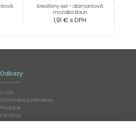
antová
Kreatívny set - diamantová
Kre
mozaika klaun
1,91 € s DPH
Odkazy
O nás
Obchodné podmienky
Predajne
Katalógy
K stiahnutiu
Blog