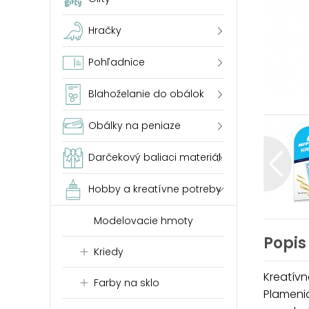
Hračky
Pohľadnice
Blahoželanie do obálok
Obálky na peniaze
Darčekový baliaci materiál
Hobby a kreatívne potreby
Modelovacie hmoty
Popis
Kriedy
Kreatívn
Farby na sklo
Plamenia