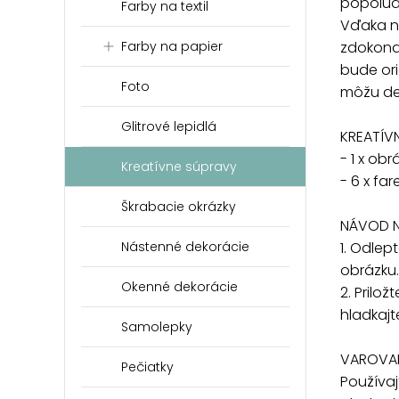
popoludn
Farby na textil
Vďaka ni
zdokona
Farby na papier
bude ori
Foto
môžu det
Glitrové lepidlá
KREATÍV
- 1 x obr
Kreatívne súpravy
- 6 x fa
Škrabacie okrázky
NÁVOD N
1. Odlep
Nástenné dekorácie
obrázku.
Okenné dekorácie
2. Prilo
hladkajt
Samolepky
VAROVAN
Pečiatky
Používa