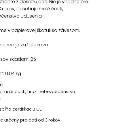
tráňte z dosahu detí. Nie je vhodné pre
3 rokov, obsahuje malé časti,
čenstvo udusenia.
e v papierovej škatuli so závesom.
cena je za 1 súpravu.
usov skladom: 25
: 0.04 kg
e:
 malé časti, hrozí nebezpečenstvo
.
pĺňa certifikáciu CE
je určený pre deti od 3 rokov