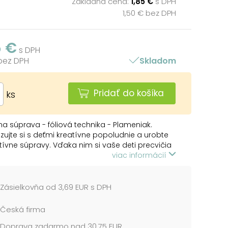
Základná cena:
1,85 €
s DPH
1,50 € bez DPH
5 €
s DPH
 bez DPH
Skladom
Pridať do košíka
ks
na súprava - fóliová technika - Plameniak.
zujte si s deťmi kreatívne popoludnie a urobte
tívne súpravy. Vďaka nim si vaše deti precvičia
 a zdokonalia sa v ručných prácach. Každý
viac informácií
ude originálny a jedinečný. Výsledný produkt si
ti vystaviť vo svojej detskej izbe.
Zásielkovňa od 3,69 EUR s DPH
VNA SÚPRAVA OBSAHUJE:
brázok
Česká firma
arebný fóliový papier
Doprava zadarmo nad 30,75 EUR