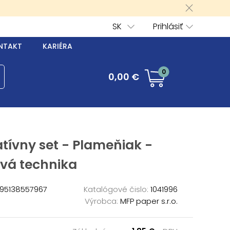
SK
Prihlásiť
NTAKT
KARIÉRA
0
0,00 €
tívny set - Plameňiak -
ová technika
95138557967
Katalógové čislo:
1041996
Výrobca:
MFP paper s.r.o.