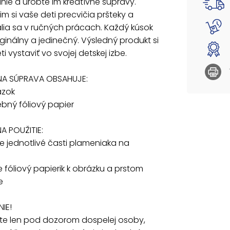
ie a urobte im kreatívne súpravy.
NÁVOD N
m si vaše deti precvičia pršteky a
1. Odle
lia sa v ručných prácach. Každý kúsok
2. Pril
ginálny a jedinečný. Výsledný produkt si
VAROVA
i vystaviť vo svojej detskej izbe.
Používa
odstráň
NA SÚPRAVA OBSAHUJE:
rokov, 
ázok
Dodáva
rebný fóliový papier
Uvedená
A POUŽITIE:
te jednotlivé časti plameniaka na
žte fóliový papierik k obrázku a prstom
e
IE!
jte len pod dozorom dospelej osoby,