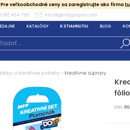
Pre veľkoobchodné ceny sa zaregistrujte ako firma
tu
1 910 454 755
infosk@mfppaper.com
EDAJNE
KATALÓGY
K STIAHNUTIU
BLOG
KO
Hobby a kreatívne potreby
>
Kreatívne súpravy
Krea
fóli
EAN:
85