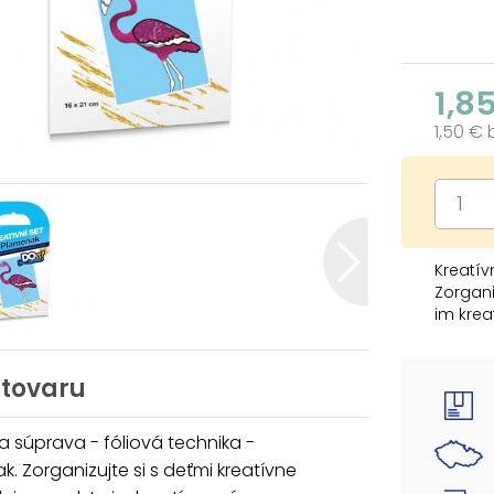
1,8
1,50 €
Kreatív
Zorgani
im krea
pršteky
kúsok b
môžu de
 tovaru
KREATÍ
a súprava - fóliová technika -
- 1 x o
k. Zorganizujte si s deťmi kreatívne
- 6 x f