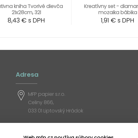
tivna kniha Tvorivé dievča
Kreatívny set - diam
21x28cm, 32l
mozaika bábika
8,43 € s DPH
1,91 € s DPH
Adresa
MFP papier s.r.o.
Celiny 866,
033 01 Liptovský Hrádok
Otváracia doba
Web mfp.cz používa súbory cookies.