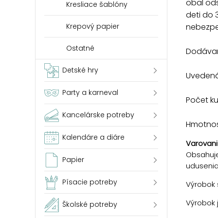
obal ods
Kresliace šablóny
deti do 
nebezpe
Krepový papier
Ostatné
Dodávam
Detské hry
Uvedená 
Party a karneval
Počet k
Kancelárske potreby
Hmotnosť
Kalendáre a diáre
Varovani
Obsahuje
Papier
udusenia
Písacie potreby
Výrobok s
Výrobok 
Školské potreby