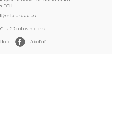
A POUŽITIE:
s DPH
pte jednotlivé časti plameniaka na obrázku.
Rýchla expedice
ožte fóliový papierik k obrázku a prstom hladkajte
Cez 20 rokov na trhu
NIE!
jte len pod dozorom dospelej osoby, obal
te z dosahu detí. Nie je vhodné pre deti do 3
Tlač
Zdieľať
obsahuje malé časti, nebezpečenstvo udusenia.
me v papierovej škatuli so závesom.
 cena je za 1 súpravu....