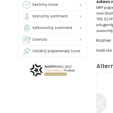
Adresa v
Sezónny tovar
MFP paper
Gen.Štef
Vianočný sortiment
750 02 P
info@mf
Veľkonočný sortiment
www.mfp
Licencia
Rozmer:
Našli st
Ostatný papierenský tovar
Alter