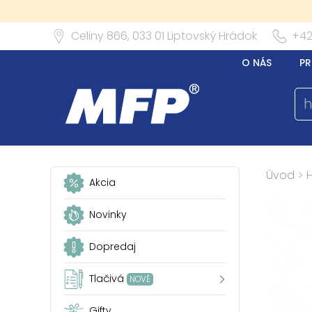
Celiny 866,
033 01
Liptovský Hrádok
+42
O NÁS
PR
Úvod
>
Akcia
Novinky
Dopredaj
Tlačivá
NOVÉ
Gifty