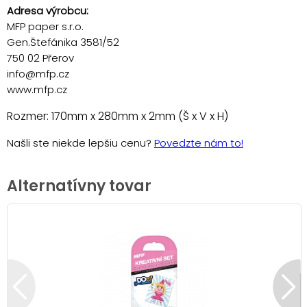
Adresa výrobcu:
MFP paper s.r.o.
Gen.Štefánika 3581/52
750 02 Přerov
info@mfp.cz
www.mfp.cz
Rozmer: 170mm x 280mm x 2mm (Š x V x H)
Našli ste niekde lepšiu cenu?
Povedzte nám to!
Alternatívny tovar