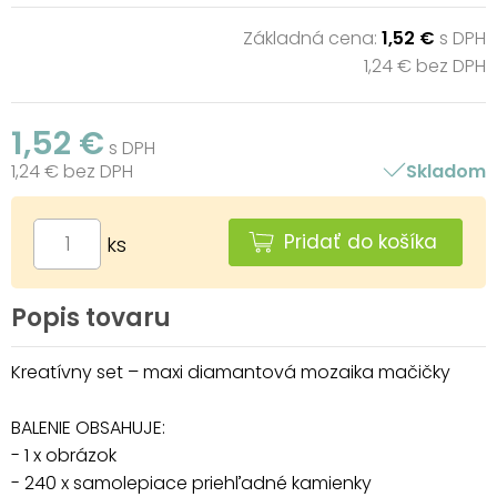
Základná cena:
1,52 €
s DPH
1,24 € bez DPH
1,52 €
s DPH
1,24 € bez DPH
Skladom
Pridať do košíka
ks
Popis tovaru
Kreatívny set – maxi diamantová mozaika mačičky
BALENIE OBSAHUJE:
- 1 x obrázok
- 240 x samolepiace priehľadné kamienky