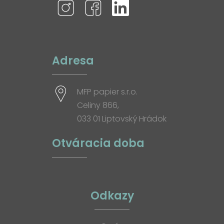
Adresa
MFP papier s.r.o.
Celiny 866,
033 01 Liptovský Hrádok
Otváracia doba
Odkazy