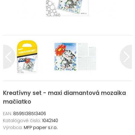
Kreatívny set - maxi diamantová mozaika
mačiatko
EAN:
8595138513406
Katalógové čislo:
1042140
Výrobca:
MFP paper s.r.o.