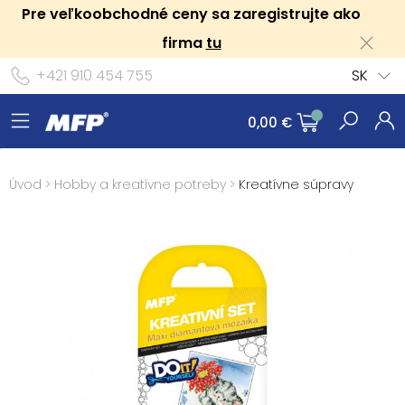
Pre veľkoobchodné ceny sa zaregistrujte ako
firma
tu
+421 910 454 755
SK
0,00 €
Úvod
>
Hobby a kreatívne potreby
>
Kreatívne súpravy