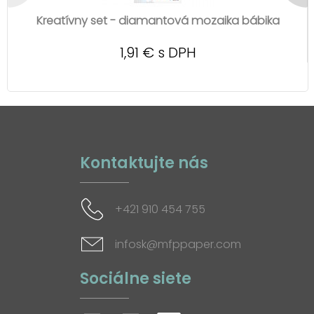
Kreatívny set - diamantová mozaika bábika
1,91 € s DPH
Kontaktujte nás
+421 910 454 755
infosk@mfppaper.com
Sociálne siete